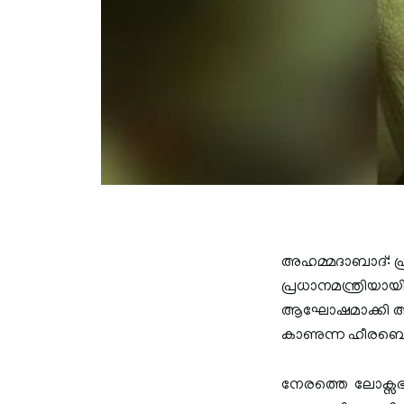
അഹമ്മദാബാദ്: പ്രധ
പ്രധാനമന്ത്രിയായി 
ആഘോഷമാക്കി അമ
കാണുന്ന ഹീരബെന്നി
നേരത്തെ ലോക്സഭാ