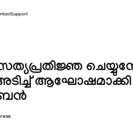
ntact
Support
സത്യപ്രതിജ്ഞ ചെയ്യുമ
ിച്ച്‌ ആഘോഷമാക്കി
ബെൻ
press