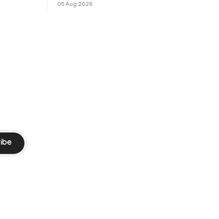
െ
പ്രചരിച്ചിരുന്ന പ്രീതി സിന്റയുമായുള്ള
05 Aug 2026
പ്രണയ അഭ്യൂഹങ്ങൾ തള്ളി മുൻ
ഓസ്ട്രേലിയൻ പേ
ibe