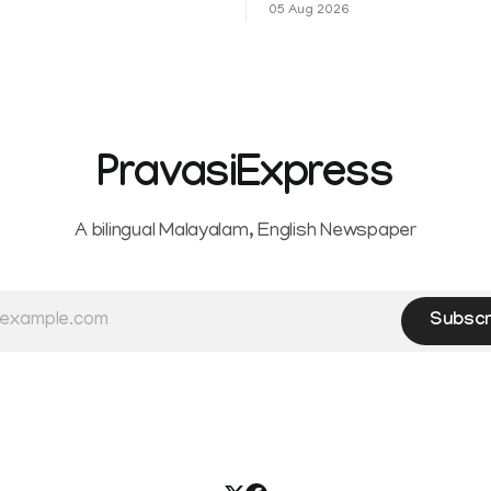
ഷവും ശ്രദ്ധേയമായ മുന്നേറ്റം
ആഹ്ലാദമല്ല, ഉള്ളിൽ ഭയത്തിന്റ
05 Aug 2026
 സീ5-ൽ
വിറയലാണ്. മഴ ഒരുകാലത്ത്
സമൃദ്ധിയുടെയും പ്
PravasiExpress
A bilingual Malayalam, English Newspaper
Subscr