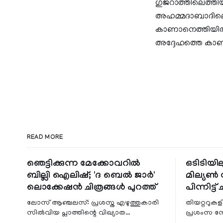
ഗുജറാത്തിലെത്തിയ 
അഹമ്മദാബാദിലെ 
കാണാനെത്തിയിരുന്ന
അദ്ദേഹത്തെ കാണാ
READ MORE
ഞെട്ടിക്കുന്ന മേക്കോവറിൽ
ഒടിടിയില
ബില്ലി ഐലിഷ്; 'ദ ബെൽ ജാർ'
മില്യൺ സ
ലൊക്കേഷൻ ചിത്രങ്ങൾ പുറത്ത്
പിന്നിട്ട് 
ലോസ് ആഞ്ചലസ്: പ്രശസ്ത എഴുത്തുകാരി
തിയറ്ററുക
സിൽവിയ പ്ലാത്തിന്റെ വിഖ്യാത
പ്രശംസ ന