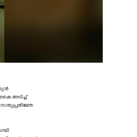
യന്‍
 കൈ അടിച്ച്‌
ത്യപ്രതിജ്ഞ
മായി