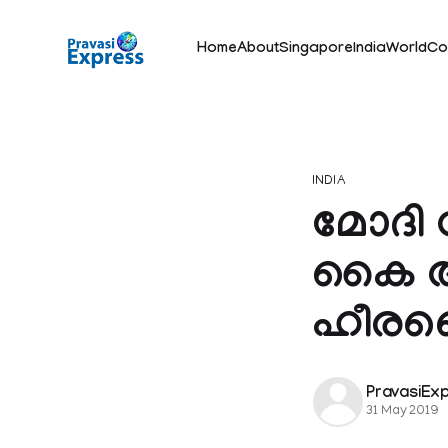
Home
About
Singapore
India
World
Co
INDIA
മോദി 
കൈ അട
ഹീര
PravasiEx
31 May 2019