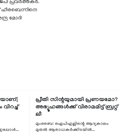
പി പ്രവര്‍ത്തകര്‍.
വ് ഹീരബെന്നിനെ
്ദ്ര മോദി
തിയാണ്;
പ്രീതി സിന്റയുമായി പ്രണയമോ?
 വിറച്ച്
അഭ്യൂഹങ്ങൾക്ക് വിരാമമിട്ട് ബ്രറ്റ്
ലീ
മുംബൈ: ഐപിഎല്ലിന്റെ ആദ്യകാലം
 ഇപ്പോൾ
മുതൽ ആരാധകർക്കിടയിൽ