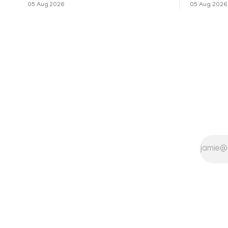
നോവലിനെ ആസ്പദമാക്കി ഒരുങ്ങുന്ന 'ദ
റിലീസിനുശേ
05 Aug 2026
05 Aug 2026
ബെൽ ജാർ' എന്ന ചിത്രത്തി
തുടരുന്നു.