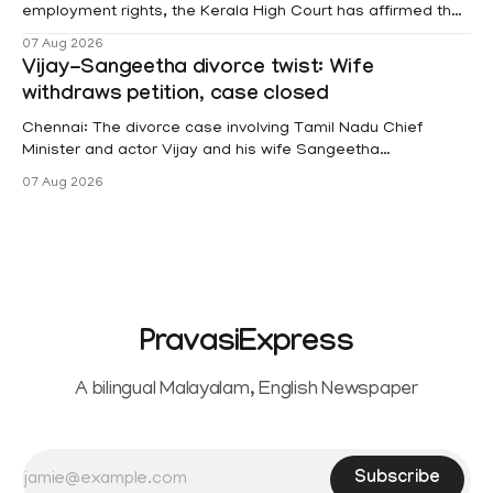
employment rights, the Kerala High Court has affirmed that
female contractual staff employed in government-funded
07 Aug 2026
projects are eligible for paid medical leave following
Vijay-Sangeetha divorce twist: Wife
hysterectomy surgery under the Kerala Service Rules
withdraws petition, case closed
(KSR). The court noted that since essential benefits like
maternity
Chennai: The divorce case involving Tamil Nadu Chief
Minister and actor Vijay and his wife Sangeetha
Sowrnalingam has taken a new turn after Sangeetha
07 Aug 2026
Sowrnalingam has taken a new turn after Sangeetha
reportedly withdrew the divorce petition she had filed
seeking separation from Vijay. Following the withdrawal of
the petition,
PravasiExpress
A bilingual Malayalam, English Newspaper
Subscribe