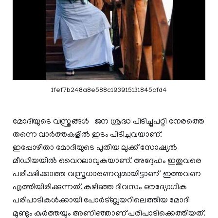
1fef7b248a8e588c193915131845cfd4
മോദിയുടെ വസ്ത്രങ്ങൾ ജന ശ്രദ്ധ പിടിച്ചുപറ്റി നേരത്തെ
തന്നെ വാർത്തകളിൽ ഇടം പിടിച്ചവയാണ്.
ഇപ്പോഴിതാ മോദിയുടെ പുതിയ ലുക്ക് സോഷ്യൽ
മീഡിയയിൽ വൈറലാവുകയാണ്. അദ്ദേഹം ഇതുവരെ
പരീക്ഷിക്കാത്ത വസ്ത്രധാരണവുമായിട്ടാണ് ഇത്തവണ
എത്തിയിരിക്കുന്നത്. കഴിഞ്ഞ ദിവസം ഔദ്യോഗിക
പരിപാടികൾക്കായി പോർട്ബ്ലയറിലെത്തിയ മോദി
മുണ്ടും കുർത്തയും അണിഞ്ഞാണ് പരിപാടിക്കെത്തിയത്.