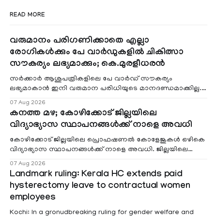
READ MORE
വരുമാനം പരിഗണിക്കാതെ എല്ലാ
രോഗികൾക്കും പേ വാർഡുകളിൽ ചികിത്സാ
സൗകര്യം ലഭ്യമാക്കും; കെ.മുരളീധരൻ
സർക്കാർ ആശുപത്രികളിലെ പേ വാർഡ് സൗകര്യം
ലഭ്യമാകാൻ ഇനി വരുമാന പരിധിയുടെ മാനദണ്ഡമാക്കില്ല.
വരുമാനം പരിഗണിക്കാതെ എല്ലാ രോഗികൾക്കും പേ വാർഡു
07 Aug 2026
കനത്ത മഴ; കോഴിക്കോട് ജില്ലയിലെ
വിദ്യാഭ്യാസ സ്ഥാപനങ്ങൾക്ക് നാളെ അവധി
കോഴിക്കോട് ജില്ലയിലെ പ്രൊഫഷണൽ കോളേജുകൾ ഒഴികെ
വിദ്യാഭ്യാസ സ്ഥാപനങ്ങൾക്ക് നാളെ അവധി. ജില്ലയിലെ
മലയോര- തീരദേശ മേഖലകളിലും മറ്റും ശക്തമായ മഴയു
07 Aug 2026
Landmark ruling: Kerala HC extends paid
hysterectomy leave to contractual women
employees
Kochi: In a gronudbreaking ruling for gender welfare and