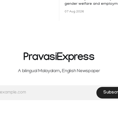
ങൾക്ക് നാളെ അവധി.
gender welfare and employme
െ മലയോര- തീരദേശ
the Kerala High Court has aff
07 Aug 2026
ം മറ്റും ശക്തമായ മഴയു
female contractual staff emp
government-funded projects a
for paid medical leave followi
hysterectomy surgery under t
Service Rules (KSR). The court noted
that since essential benefits l
maternity
PravasiExpress
A bilingual Malayalam, English Newspaper
Subscr