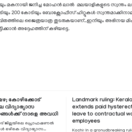
െയും മകനായി ജനിച്ച മോഹൻ ലാൽ മലയാളികളുടെ സ്വന്തം ലാ
യും 200 കോടിയും ബോക്സോഫീസ് ഹിറ്റുകള്‍ സ്വന്തമാക്കിനാലു
ിതത്തിലെ ജൈത്രയാത്ര തുടരുകയാണ്…ഇനിയും അഭിനയ മി
ടിക്കാൻ അദ്ദേഹത്തിന് കഴിയട്ടെ.
ഴ; കോഴിക്കോട്
Landmark ruling: Keral
െ വിദ്യാഭ്യാസ
extends paid hystere
ങ്ങൾക്ക് നാളെ അവധി
leave to contractual 
employees
ട് ജില്ലയിലെ പ്രൊഫഷണൽ
 ഒഴികെ വിദ്യാഭ്യാസ
Kochi: In a gronudbreaking ruli