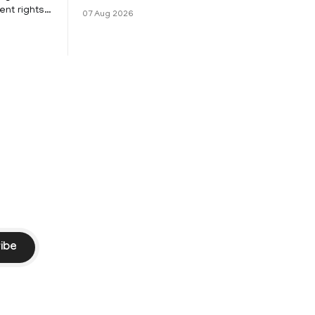
Vijay and his wife Sangeetha
nt rights,
07 Aug 2026
Sowrnalingam has taken a new turn
irmed that
after Sangeetha Sowrnalingam has
loyed in
taken a new turn after Sangeetha
re eligible
reportedly withdrew the divorce petition
ng
she had filed seeking separation from
he Kerala
Vijay. Following the withdrawal of the
petition,
ike
ibe