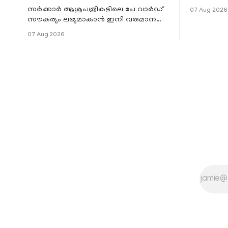
സ്ഥാപനങ്
സർക്കാർ ആശുപത്രികളിലെ പേ വാർഡ്
07 Aug 2026
ജില്ലയില
സൗകര്യം ലഭ്യമാകാൻ ഇനി വരുമാന
മേഖലകളിലു
പരിധിയുടെ മാനദണ്ഡമാക്കില്ല.
07 Aug 2026
വരുമാനം പരിഗണിക്കാതെ എല്ലാ
രോഗികൾക്കും പേ വാർഡു