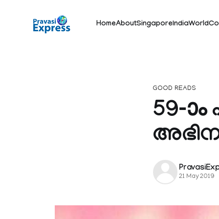
Home
About
Singapore
India
World
Co
GOOD READS
59-ാം 
അഭിനയ 
PravasiEx
21 May 2019