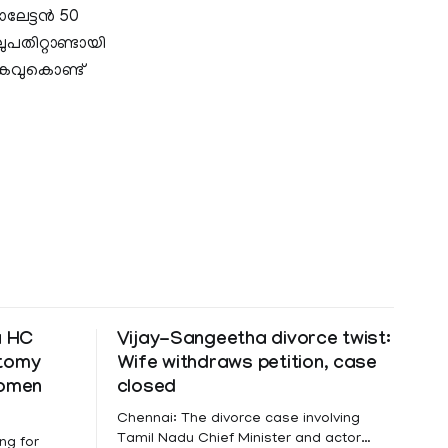
ലേട്ടൻ 50
പതിറ്റാണ്ടായി
കവുകൊണ്ട്
a HC
Vijay-Sangeetha divorce twist:
ctomy
Wife withdraws petition, case
women
closed
Chennai: The divorce case involving
Tamil Nadu Chief Minister and actor
ng for