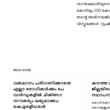
ശാന്തകുമാരിയുട
കോടിയും 100 കോടി
തന്റെ അഭിനയജീവ
വിസ്മയങ്ങൾ സൃഷ്ട്
READ MORE
വരുമാനം പരിഗണിക്കാതെ
കനത്ത മ
എല്ലാ രോഗികൾക്കും പേ
ജില്ലയില
വാർഡുകളിൽ ചികിത്സാ
സ്ഥാപന
സൗകര്യം ലഭ്യമാക്കും;
കോഴിക്കോ
കെ.മുരളീധരൻ
കോളേജുകൾ