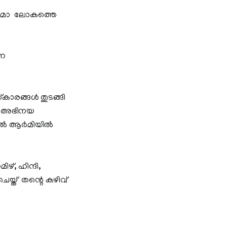
നിമാ ലോകത്തെ
്ന
കാരങ്ങള്‍ തുടങ്ങി
്ട അഭിനയ
ോറിയൽ ആർമിയിൽ
ഴ്, ഹിന്ദി,
െയ്ത് തന്റെ കഴിവ്