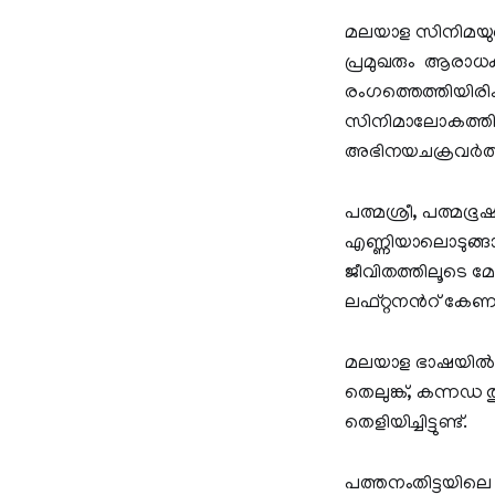
മലയാള സിനിമയുട
പ്രമുഖരും ആരാധ
രംഗത്തെത്തിയിരിക
സിനിമാലോകത്തിലേ
അഭിനയചക്രവർത്ത
പത്മശ്രീ, പത്മഭൂ
എണ്ണിയാലൊടുങ്ങാ
ജീവിതത്തിലൂടെ മ
ലഫ്റ്റനന്‍റ് ക
മലയാള ഭാഷയിൽ മാത്
തെലുങ്ക്, കന്നഡ 
തെളിയിച്ചിട്ടുണ്ട്.
പത്തനംതിട്ടയിലെ 