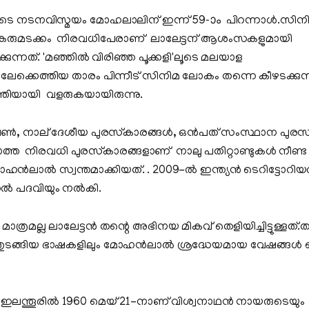
െ നടനവിസ്മയം മോഹലാലിന് ഇന്ന് 59-ാം പിറന്നാൾ.സി
കരുമടക്കം നിരവധിപേരാണ് ലാലേട്ടന് ആശംസകളുമായി
്കുന്നത്. 'മഞ്ഞിൽ വിരിഞ്ഞ പൂക്കളി'ലൂടെ മലയാള
ക്കെത്തിയ താരം പിന്നീട് സിനിമ ലോകം തന്നെ കീഴടക്കുന
ിയായി വളരുകയായിരുന്നു.
ഷണ്‍, നാല് ദേശീയ പുരസ്‌കാരങ്ങള്‍, ഒന്‍പത് സംസ്ഥാന പുരസ്‌
ത്ത നിരവധി പുരസ്‌കാരങ്ങളാണ് നാലു പതിറ്റാണ്ടുകള്‍ നീണ
ോഹന്‍ലാല്‍ സ്വന്തമാക്കിയത്. . 2009-ൽ ഇന്ത്യൻ ടെറിട്ട
േണൽ പദവിയും നൽകി.
രമല്ല ലാലേട്ടൻ തന്റെ അഭിനയ മികവ് തെളിയിച്ചിട്ടുള്ളത്.തമി
തുടങ്ങിയ ഭാഷകളിലും മോഹന്‍ലാല്‍ ശ്രദ്ധേയമായ വേഷങ്ങള്‍ ച
ഇലന്തൂരില്‍ 1960 മെയ് 21-നാണ് വിശ്വനാഥന്‍ നായരുടെയും