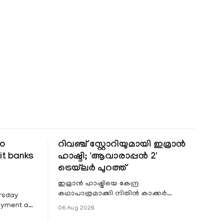
to
റിവഞ്ച് സ്റ്റോറിയുമായി ഇമ്രാൻ
it banks
ഹാഷ്മി; 'ആവാരാപ്പൻ 2'
ട്രെയ്‌ലർ പുറത്ത്
ഇമ്രാൻ ഹാഷ്മിയെ കേന്ദ്ര
കഥാപാത്രമാക്കി നിതിൻ കാക്കർ
ursday
ഒരുക്കുന്ന ഏറ്റവും പുതിയ ചിത്രമാണ്
Payment and
06 Aug 2026
'ആവാരാപ്പൻ 2'. ഐഎംഡിബി പട്ടിക
7 that