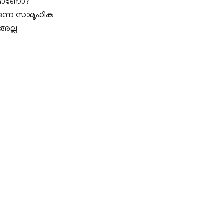
്രമാണോ?
ുന്ന സാമൂഹിക
 അല്ല