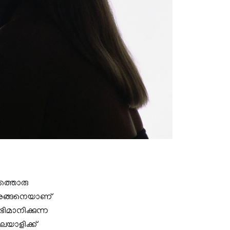
ൊത്തൊരു
് അങ്ങനെയാണ്
മാനിക്കുന്ന
ലയാളിക്ക്