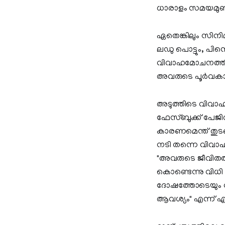
ധാരാളം സമയമുണ്ട
ഏതെങ്കിലും സി
ലഡു പൊട്ടും, പിന
വിവാഹമോചനത്തിനു
അവരുടെ പൂർവകാലചര
അടുത്തിടെ വിവാഹ
ഫേസ്ബുക്ക് പേജ
കാരണമെന്ത് തുടങ
നടി തന്നെ വിവാ
"അവരുടെ ജീവിതത്ത
കൊണ്ടെന്നു വിധി
ദോഷത്തോടെയും വായ
ആവശ്യം" എന്ന് എഴ