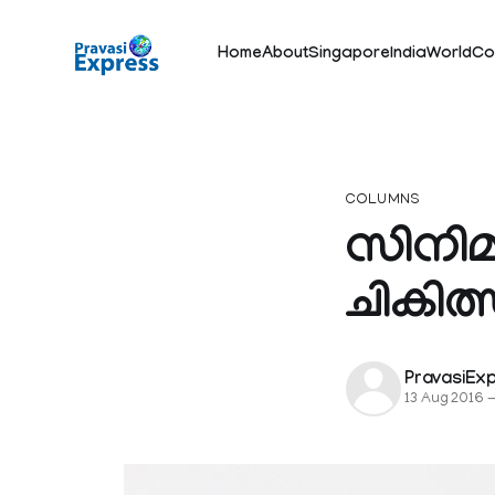
Home
About
Singapore
India
World
Co
COLUMNS
സിനി
ചികിത്
PravasiEx
13 Aug 2016