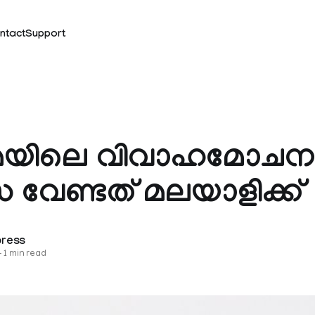
ntact
Support
മയിലെ വിവാഹമോചനങ
സ വേണ്ടത് മലയാളിക്ക്
press
—
1 min read