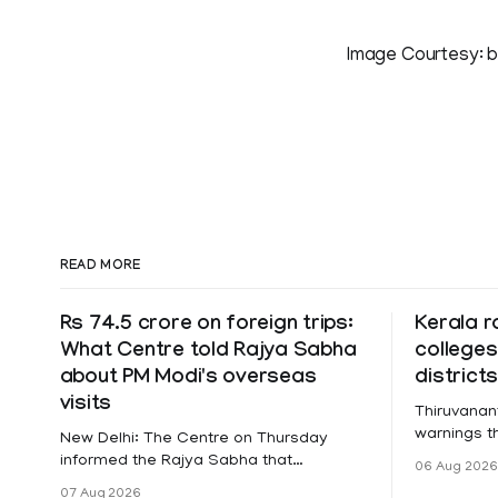
Image Courtesy: 
READ MORE
Rs 74.5 crore on foreign trips:
Kerala r
What Centre told Rajya Sabha
colleges
about PM Modi's overseas
district
visits
Thiruvanan
warnings tha
New Delhi: The Centre on Thursday
a holiday 
informed the Rajya Sabha that
06 Aug 2026
Friday for 
expenditure on Prime Minister Narendra
07 Aug 2026