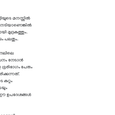
യുടെ മനസ്സിൽ
ം. നടിയാണെങ്കിൽ
മുദ്രകുത്തും.
ും പലതും.
ചാനലിലെ
ോചനം നേടാൻ
 ഭൂരിഭാഗം പേരും
്കുന്നത്.
കുറ്റം
െയും
കും ഈ ഉപദേശങ്ങൾ