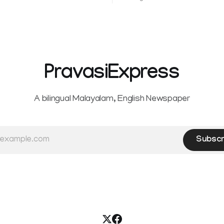
itta, Alappuzha, Kottayam,
authorises the government to
d Kasaragod districts.
banks and other service provi
 a red alert remains in place
levy charges on payments th
y for Kottayam,
unified payments interface (U
ta and Idukki districts.
other notified electronic pay
 red alert on
modes. The amendment pa
PravasiExpress
A bilingual Malayalam, English Newspaper
Subscr