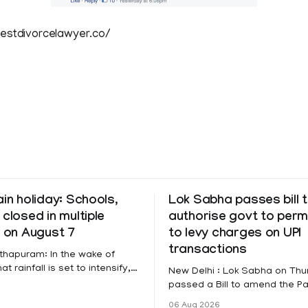
bestdivorcelawyer.co/
ain holiday: Schools,
Lok Sabha passes bill 
 closed in multiple
authorise govt to perm
s on August 7
to levy charges on UPI
transactions
thapuram: In the wake of
t rainfall is set to intensify,
New Delhi : Lok Sabha on Th
has been declared on
passed a Bill to amend the 
educational institutions across
Settlement Systems Act, 200
06 Aug 2026