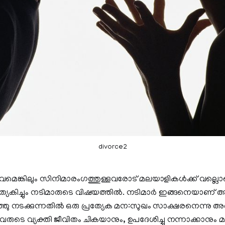
divorce2
െങ്കിലും സിനിമാരംഗത്തുള്ളവരോട് മലയാളികൾക്ക് വല്ല
പ്രത്യേകിച്ചും നടിമാരുടെ വിഷയത്തിൽ. നടിമാർ ഇങ്ങനെയാണ
ു നടക്കുന്നതിൽ ഒരു പ്രത്യേക മന:സുഖം സാക്ഷരനെന്നു അഭി
വരുടെ വ്യക്തി ജീവിതം ചികയാനും, ഉപദേശിച്ചു നന്നാക്കാനും മ