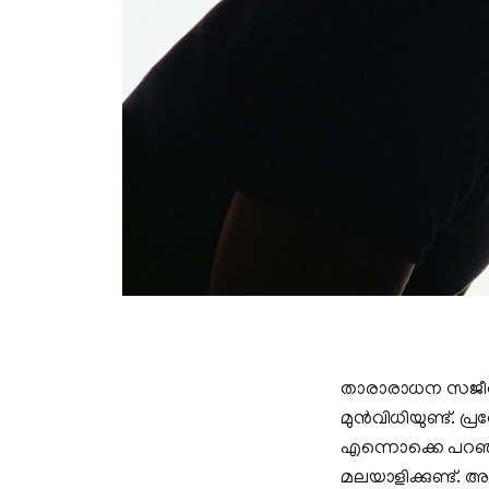
താരാരാധന സജീവമ
മുൻവിധിയുണ്ട്. 
എന്നൊക്കെ പറഞ്ഞ
മലയാളിക്കുണ്ട്. അ