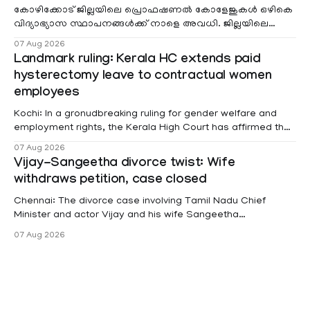
കോഴിക്കോട് ജില്ലയിലെ പ്രൊഫഷണൽ കോളേജുകൾ ഒഴികെ
വിദ്യാഭ്യാസ സ്ഥാപനങ്ങൾക്ക് നാളെ അവധി. ജില്ലയിലെ
മലയോര- തീരദേശ മേഖലകളിലും മറ്റും ശക്തമായ മഴയു
07 Aug 2026
Landmark ruling: Kerala HC extends paid
hysterectomy leave to contractual women
employees
Kochi: In a gronudbreaking ruling for gender welfare and
employment rights, the Kerala High Court has affirmed that
female contractual staff employed in government-funded
07 Aug 2026
projects are eligible for paid medical leave following
Vijay-Sangeetha divorce twist: Wife
hysterectomy surgery under the Kerala Service Rules
withdraws petition, case closed
(KSR). The court noted that since essential benefits like
maternity
Chennai: The divorce case involving Tamil Nadu Chief
Minister and actor Vijay and his wife Sangeetha
Sowrnalingam has taken a new turn after Sangeetha
07 Aug 2026
Sowrnalingam has taken a new turn after Sangeetha
reportedly withdrew the divorce petition she had filed
seeking separation from Vijay. Following the withdrawal of
the petition,