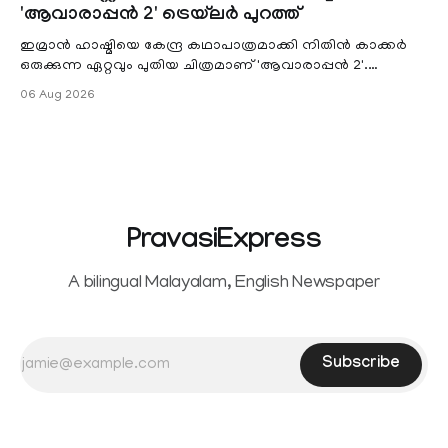
'ആവാരാപ്പൻ 2' ട്രെയ്‌ലർ പുറത്ത്
electronic payment modes. The amendment passed by the
ഇമ്രാൻ ഹാഷ്മിയെ കേന്ദ്ര കഥാപാത്രമാക്കി നിതിൻ കാക്കർ
ഒരുക്കുന്ന ഏറ്റവും പുതിയ ചിത്രമാണ് 'ആവാരാപ്പൻ 2'.
ഐഎംഡിബി പട്ടിക
06 Aug 2026
PravasiExpress
A bilingual Malayalam, English Newspaper
Subscribe