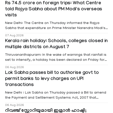
Rs 74.5 crore on foreign trips: What Centre
told Rajya Sabha about PM Modi's overseas
visits
New Delhi: The Centre on Thursday informed the Rajya
Sabha that expenditure on Prime Minister Narendra Modi's
foreign visits has crossed ₹74.5 crore in 2026 so far. The
07 Aug 2026
information was provided by Minister of State for External
Kerala rain holiday: Schools, colleges closed in
Affairs Pabitra Margherita in a written reply to questions
multiple districts on August 7
raised
Thiruvananthapuram: In the wake of warnings that rainfall is
set to intensify, a holiday has been declared on Friday for
educational institutions across Pathanamthitta, Alappuzha,
06 Aug 2026
Kottayam, Wayanad and Kasaragod districts. Meanwhile, a
Lok Sabha passes bill to authorise govt to
red alert remains in place on Thursday for Kottayam,
permit banks to levy charges on UPI
Pathanamtitta and Idukki districts. Following a red alert on
transactions
New Delhi : Lok Sabha on Thursday passed a Bill to amend
the Payment and Settlement Systems Act, 2007 that
authorises the government to permit banks and other
06 Aug 2026
service providers to levy charges on payments through
റിവഞ്ച് സ്റ്റോറിയുമായി ഇമ്രാൻ ഹാഷ്മി;
unified payments interface (UPI) and other notified