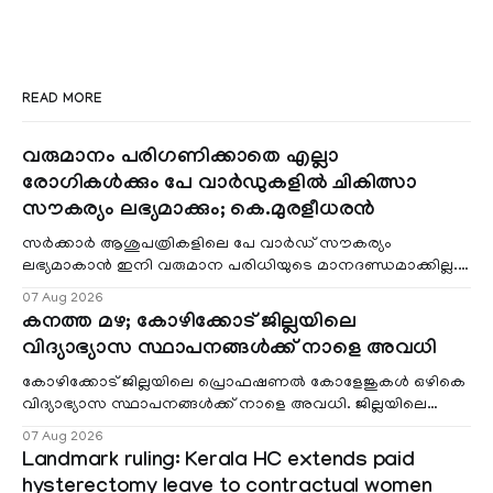
READ MORE
വരുമാനം പരിഗണിക്കാതെ എല്ലാ
രോഗികൾക്കും പേ വാർഡുകളിൽ ചികിത്സാ
സൗകര്യം ലഭ്യമാക്കും; കെ.മുരളീധരൻ
സർക്കാർ ആശുപത്രികളിലെ പേ വാർഡ് സൗകര്യം
ലഭ്യമാകാൻ ഇനി വരുമാന പരിധിയുടെ മാനദണ്ഡമാക്കില്ല.
വരുമാനം പരിഗണിക്കാതെ എല്ലാ രോഗികൾക്കും പേ വാർഡു
07 Aug 2026
കനത്ത മഴ; കോഴിക്കോട് ജില്ലയിലെ
വിദ്യാഭ്യാസ സ്ഥാപനങ്ങൾക്ക് നാളെ അവധി
കോഴിക്കോട് ജില്ലയിലെ പ്രൊഫഷണൽ കോളേജുകൾ ഒഴികെ
വിദ്യാഭ്യാസ സ്ഥാപനങ്ങൾക്ക് നാളെ അവധി. ജില്ലയിലെ
മലയോര- തീരദേശ മേഖലകളിലും മറ്റും ശക്തമായ മഴയു
07 Aug 2026
Landmark ruling: Kerala HC extends paid
hysterectomy leave to contractual women