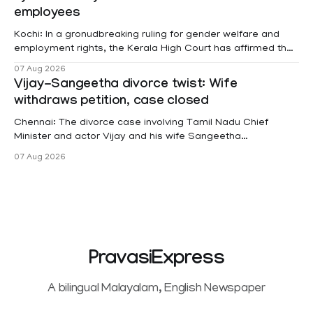
employees
Kochi: In a gronudbreaking ruling for gender welfare and
employment rights, the Kerala High Court has affirmed that
female contractual staff employed in government-funded
07 Aug 2026
projects are eligible for paid medical leave following
Vijay-Sangeetha divorce twist: Wife
hysterectomy surgery under the Kerala Service Rules
withdraws petition, case closed
(KSR). The court noted that since essential benefits like
maternity
Chennai: The divorce case involving Tamil Nadu Chief
Minister and actor Vijay and his wife Sangeetha
Sowrnalingam has taken a new turn after Sangeetha
07 Aug 2026
Sowrnalingam has taken a new turn after Sangeetha
reportedly withdrew the divorce petition she had filed
seeking separation from Vijay. Following the withdrawal of
the petition,
PravasiExpress
A bilingual Malayalam, English Newspaper