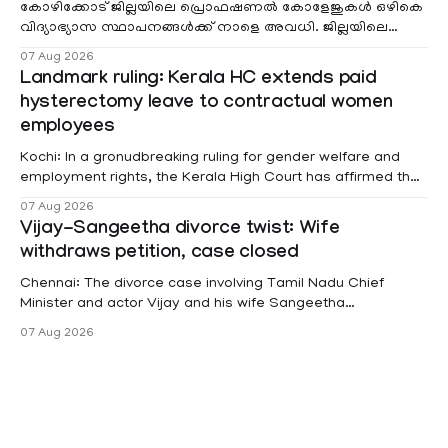
കോഴിക്കോട് ജില്ലയിലെ പ്രൊഫഷണൽ കോളേജുകൾ ഒഴികെ
വിദ്യാഭ്യാസ സ്ഥാപനങ്ങൾക്ക് നാളെ അവധി. ജില്ലയിലെ
മലയോര- തീരദേശ മേഖലകളിലും മറ്റും ശക്തമായ മഴയു
07 Aug 2026
Landmark ruling: Kerala HC extends paid
hysterectomy leave to contractual women
employees
Kochi: In a gronudbreaking ruling for gender welfare and
employment rights, the Kerala High Court has affirmed that
female contractual staff employed in government-funded
07 Aug 2026
projects are eligible for paid medical leave following
Vijay-Sangeetha divorce twist: Wife
hysterectomy surgery under the Kerala Service Rules
withdraws petition, case closed
(KSR). The court noted that since essential benefits like
maternity
Chennai: The divorce case involving Tamil Nadu Chief
Minister and actor Vijay and his wife Sangeetha
Sowrnalingam has taken a new turn after Sangeetha
07 Aug 2026
Sowrnalingam has taken a new turn after Sangeetha
reportedly withdrew the divorce petition she had filed
seeking separation from Vijay. Following the withdrawal of
the petition,