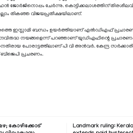
ൻ ജോർജിനൊപ്പം ചേർന്നു. കൊട്ടിക്കലാശത്തിന് തിരശീ
്ലാം തികഞ്ഞ വിജയപ്രതീക്ഷയിലാണ്.
തെ ഇസ്ലാമി ബന്ധം ഉയര്‍ത്തിയാണ് എല്‍ഡിഎഫ് പ്രചാരണമ
് ജനവിരുദ്ധ നയങ്ങളെന്ന് പറഞ്ഞാണ് യുഡിഎഫിന്റെ പ്രചാരണ
രായ പോരാട്ടത്തിലാണ് പി വി അൻവർ. കേന്ദ്ര സര്‍ക്കാരിന്‍
ണ് ബിജെപി പ്രചരണം.
ഴ; കോഴിക്കോട്
Landmark ruling: Keral