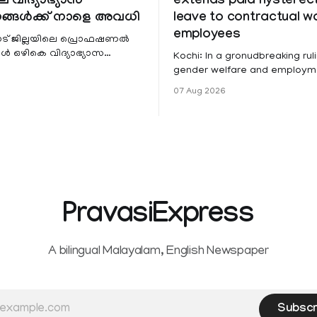
െ വിദ്യാഭ്യാസ
extends paid hystere
ങ്ങൾക്ക് നാളെ അവധി
leave to contractual 
employees
ട് ജില്ലയിലെ പ്രൊഫഷണൽ
 ഒഴികെ വിദ്യാഭ്യാസ
Kochi: In a gronudbreaking ruli
ങൾക്ക് നാളെ അവധി.
gender welfare and employme
െ മലയോര- തീരദേശ
the Kerala High Court has aff
07 Aug 2026
ം മറ്റും ശക്തമായ മഴയു
female contractual staff emp
government-funded projects a
for paid medical leave followi
hysterectomy surgery under t
Service Rules (KSR). The court noted
that since essential benefits l
maternity
PravasiExpress
A bilingual Malayalam, English Newspaper
Subscr