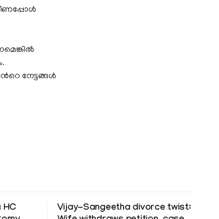
ലവീണപ്പോൾ
െങ്കില്‍
ം.
റെ നേട്ടങ്ങള്‍
a HC
Vijay-Sangeetha divorce twist: