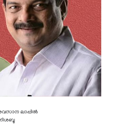
ും അവസാന ലാപ്പിൽ
നിശബ്ദ