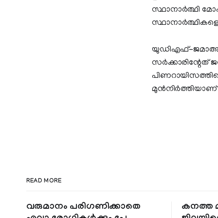
സ്ഥാനാർത്ഥി മോഹ
സ്ഥാനാർത്ഥികളെല
യുഡിഎഫ്-ജമാഅത്
സര്‍ക്കാരിന്റേത
പിണറായിസത്തിനെതി
മുന്‍നിര്‍ത്തിയാ
READ MORE
വരുമാനം പരിഗണിക്കാതെ
കനത്ത മ