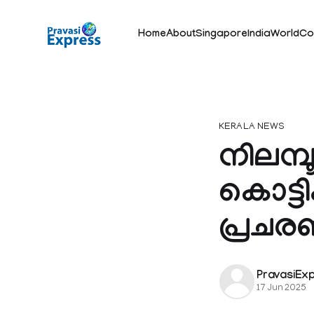
Home
About
Singapore
India
World
Co
KERALA NEWS
നിലമ്
കൊട്ട
പ്രച
PravasiEx
17 Jun 2025