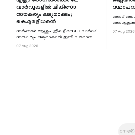
എല്ലാ രോഗികൾക്കും പേ
ജില്ലയില
വാർഡുകളിൽ ചികിത്സാ
സ്ഥാപന
സൗകര്യം ലഭ്യമാക്കും;
കോഴിക്കോ
കെ.മുരളീധരൻ
കോളേജുകൾ
സ്ഥാപനങ്
സർക്കാർ ആശുപത്രികളിലെ പേ വാർഡ്
07 Aug 2026
ജില്ലയില
സൗകര്യം ലഭ്യമാകാൻ ഇനി വരുമാന
മേഖലകളിലു
പരിധിയുടെ മാനദണ്ഡമാക്കില്ല.
07 Aug 2026
വരുമാനം പരിഗണിക്കാതെ എല്ലാ
രോഗികൾക്കും പേ വാർഡു