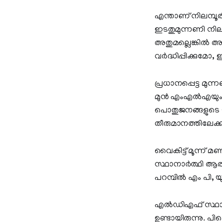
എന്താണ് നിലമ്പൂര
ഇടതുമുന്നണി നി
അതുമല്ലെങ്കിൽ 
വർദ്ധിപ്പിക്കുമോ,
പ്രധാനപ്പെട്ട മ
മുൻ എംഎൽഎയും സ്
പൊതുജനങ്ങളുടെ യ
തീരുമാനത്തിലേക്ക്
വൈകിട്ട് മൂന്ന്
സ്ഥാനാർത്ഥി ആര്
പറമ്പിൽ എം പി
എൽഡിഎഫ് സ്ഥാനാർ
ഉണ്ടായിരുന്നു. 