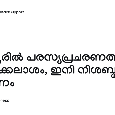
ntact
Support
പൂരിൽ പരസ്യപ്രചരണത്
ിക്കലാശം, ഇനി നിശബ്
രണം
press