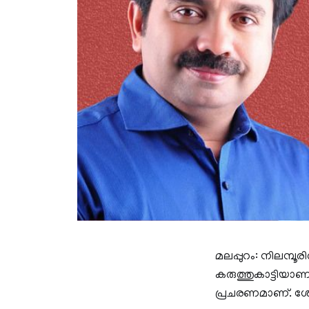
മലപ്പുറം: നിലമ്പ
കരുത്തുകാട്ടിയാ
പ്രചരണമാണ്. ശേഷ