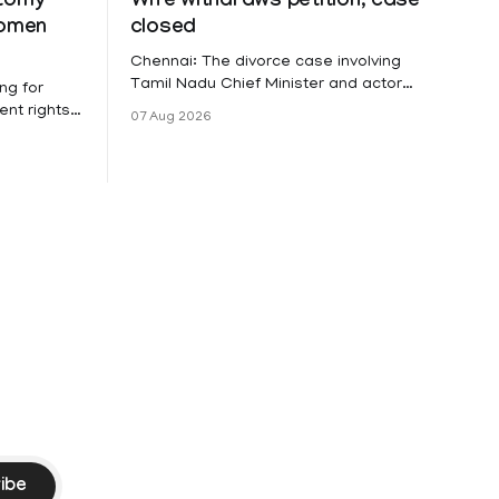
ctomy
Wife withdraws petition, case
women
closed
Chennai: The divorce case involving
Tamil Nadu Chief Minister and actor
ng for
Vijay and his wife Sangeetha
nt rights,
07 Aug 2026
Sowrnalingam has taken a new turn
irmed that
after Sangeetha Sowrnalingam has
loyed in
taken a new turn after Sangeetha
re eligible
reportedly withdrew the divorce petition
ng
she had filed seeking separation from
he Kerala
Vijay. Following the withdrawal of the
petition,
ike
ibe