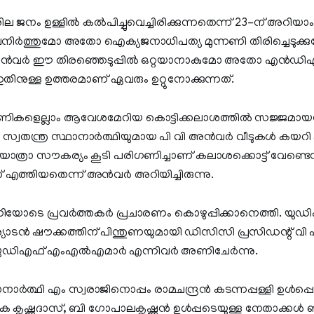
ില ജനം ഉള്ളിൽ കൽപിച്ചുവെച്ചിരിക്കുന്നതെന്ന് 23-ന് അറിയാ
ലനിർത്തുമോ അതോ ഐക്യജനാധിപത്യ മുന്നണി തിരിച്ചെടുക്ക
അൻവർ ഈ തിരഞ്ഞെടുപ്പിൽ ഒറ്റയാനാകുമോ അതോ എൻഡിഎ വ
 ഇതിനുള്ള ഉത്തരമാണ് ഏവരും ഉറ്റുനോക്കുന്നത്.
ുന്നണികളെല്ലാം ആവേശമേറിയ കൊട്ടിക്കലാശത്തിൽ സജ്ജമായപ
വതന്ത്ര സ്ഥാനാർത്ഥിയുമായ പി വി അൻവർ വീടുകള്‍ കയറി 
ാത്രാ സൗകര്യം കൂടി പരിഗണിച്ചാണ് കലാശക്കൊട്ട് വേണ്ടെന
 എത്തിയതെന്ന് അന്‍വര്‍ അറിയിച്ചിരുന്നു.
 മണിയോടെ പ്രവർത്തകർ പ്രചാരണം കൊഴുപ്പിക്കാനെത്തി. യുഡ
യാടൻ ഷൗക്കത്തിന് പിന്തുണയുമായി ഡിസിസി പ്രസിഡന്റ് വ
, യുഡിഎഫ് എംഎൽഎമാർ എന്നിവർ അണിചേർന്നു.
ത്ഥി എം സ്വരാജിനൊപ്പം രാമചന്ദ്രൻ കടന്നപ്പള്ളി ഉൾപ്
പികെ കൃഷ്ണദാസ്, ബി ഗോപാലകൃഷ്ണൻ ഉൾപ്പടെയുള്ള നേതാക്കൾ