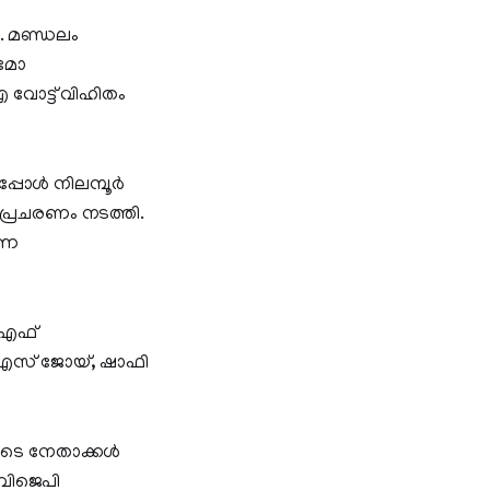
ം. മണ്ഡലം
ുമോ
ോട്ട് വിഹിതം
്പോൾ നിലമ്പൂർ
പ്രചരണം നടത്തി.
്ന
ിഎഫ്
ി എസ് ജോയ്, ഷാഫി
പെടെ നേതാക്കൾ
 ബിജെപി