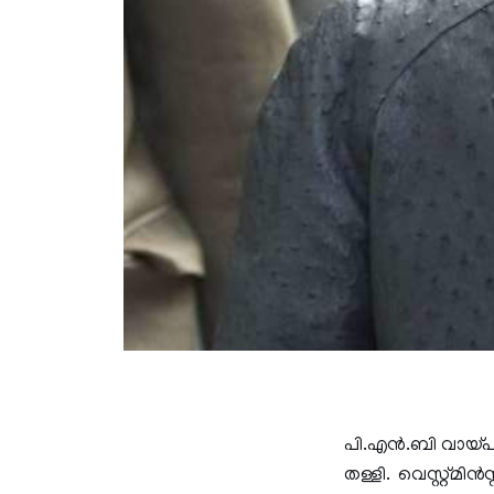
പി.എന്‍.ബി വായ്പാ
തള്ളി. വെസ്റ്റ്മി