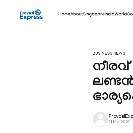
Home
About
Singapore
India
World
Co
BUSINESS NEWS
നീരവ്
ലണ്ടൻ
ഭാര്യക
PravasiEx
21 Mar 2019