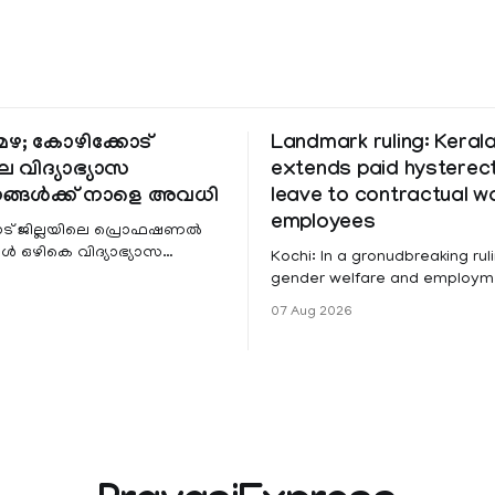
ഴ; കോഴിക്കോട്
Landmark ruling: Keral
െ വിദ്യാഭ്യാസ
extends paid hystere
ങ്ങൾക്ക് നാളെ അവധി
leave to contractual 
employees
ട് ജില്ലയിലെ പ്രൊഫഷണൽ
 ഒഴികെ വിദ്യാഭ്യാസ
Kochi: In a gronudbreaking ruli
ങൾക്ക് നാളെ അവധി.
gender welfare and employme
െ മലയോര- തീരദേശ
the Kerala High Court has aff
07 Aug 2026
ം മറ്റും ശക്തമായ മഴയു
female contractual staff emp
government-funded projects a
for paid medical leave followi
hysterectomy surgery under t
Service Rules (KSR). The court noted
that since essential benefits l
maternity