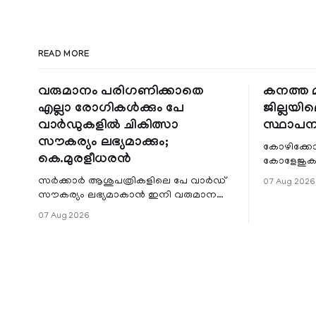
READ MORE
വരുമാനം പരിഗണിക്കാതെ
കനത്ത മ
എല്ലാ രോഗികൾക്കും പേ
ജില്ലയില
വാർഡുകളിൽ ചികിത്സാ
സ്ഥാപന
സൗകര്യം ലഭ്യമാക്കും;
കോഴിക്കോ
കെ.മുരളീധരൻ
കോളേജുകൾ
സ്ഥാപനങ്
സർക്കാർ ആശുപത്രികളിലെ പേ വാർഡ്
07 Aug 2026
ജില്ലയില
സൗകര്യം ലഭ്യമാകാൻ ഇനി വരുമാന
മേഖലകളിലു
പരിധിയുടെ മാനദണ്ഡമാക്കില്ല.
07 Aug 2026
വരുമാനം പരിഗണിക്കാതെ എല്ലാ
രോഗികൾക്കും പേ വാർഡു