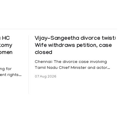
a HC
Vijay-Sangeetha divorce twist:
ctomy
Wife withdraws petition, case
women
closed
Chennai: The divorce case involving
Tamil Nadu Chief Minister and actor
ng for
Vijay and his wife Sangeetha
nt rights,
07 Aug 2026
Sowrnalingam has taken a new turn
irmed that
after Sangeetha Sowrnalingam has
loyed in
taken a new turn after Sangeetha
re eligible
reportedly withdrew the divorce petition
ng
she had filed seeking separation from
he Kerala
Vijay. Following the withdrawal of the
petition,
ike