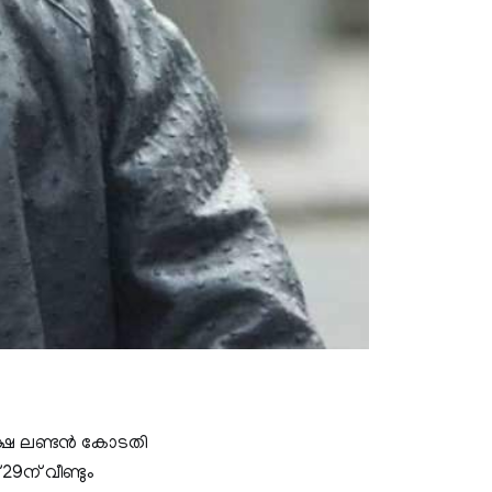
ാപേക്ഷ ലണ്ടൻ കോടതി
29ന് വീണ്ടും