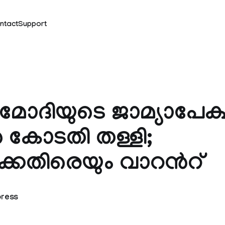
ntact
Support
 മോദിയുടെ ജാമ്യാപേക
 കോടതി തള്ളി;
്കെതിരെയും വാറന്‍റ്
press