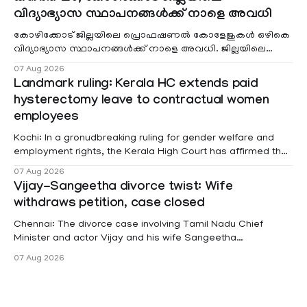
വിദ്യാഭ്യാസ സ്ഥാപനങ്ങൾക്ക് നാളെ അവധി
കോഴിക്കോട് ജില്ലയിലെ പ്രൊഫഷണൽ കോളേജുകൾ ഒഴികെ
വിദ്യാഭ്യാസ സ്ഥാപനങ്ങൾക്ക് നാളെ അവധി. ജില്ലയിലെ
മലയോര- തീരദേശ മേഖലകളിലും മറ്റും ശക്തമായ മഴയു
07 Aug 2026
Landmark ruling: Kerala HC extends paid
hysterectomy leave to contractual women
employees
Kochi: In a gronudbreaking ruling for gender welfare and
employment rights, the Kerala High Court has affirmed that
female contractual staff employed in government-funded
07 Aug 2026
projects are eligible for paid medical leave following
Vijay-Sangeetha divorce twist: Wife
hysterectomy surgery under the Kerala Service Rules
withdraws petition, case closed
(KSR). The court noted that since essential benefits like
maternity
Chennai: The divorce case involving Tamil Nadu Chief
Minister and actor Vijay and his wife Sangeetha
Sowrnalingam has taken a new turn after Sangeetha
07 Aug 2026
Sowrnalingam has taken a new turn after Sangeetha
reportedly withdrew the divorce petition she had filed
seeking separation from Vijay. Following the withdrawal of
the petition,