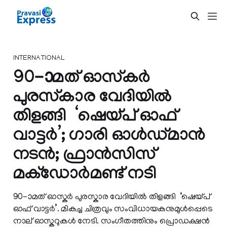
INTERNATIONAL
90–ാമത് ഓസ്കർ
പുരസ്കാര വേദിയിൽ
തിളങ്ങി ‘ഷെയ്പ് ഓഫ്
വാട്ടർ’; ഗാരി ഓൾഡ്മാൻ
നടൻ; ഫ്രാൻസിസ്
മക്‌ഡോർമണ്ട് നടി
90–ാമത് ഓസ്കർ പുരസ്കാര വേദിയിൽ തിളങ്ങി ‘ഷെയ്പ്
ഓഫ് വാട്ടർ’. മികച്ച ചിത്രവും സംവിധായകനുമുൾപ്പെടെ
നാല് ഓസ്കറുകൾ നേടി. സംഗീതത്തിനും പ്രൊഡക്ഷൻ