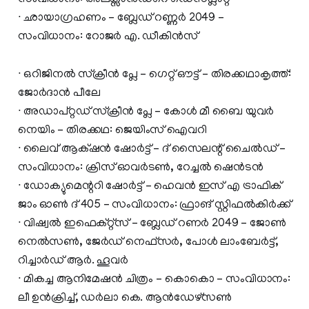
∙ ഛായാഗ്രഹണം – ബ്ലേഡ് റണ്ണർ 2049 –
സംവിധാനം: റോജർ എ. ഡീകിൻസ്
∙ ഒറിജിനൽ സ്ക്രീൻ പ്ലേ – ഗെറ്റ് ഔട്ട് – തിരക്കഥാകൃത്ത്:
ജോർദാൻ പീലേ
∙ അഡാപ്റ്റഡ് സ്ക്രീൻ പ്ലേ – കോൾ മീ ബൈ യുവർ
നെയിം – തിരക്കഥ: ജെയിംസ് ഐവറി
∙ ലൈവ് ആക്‌ഷൻ ഷോർട്ട് – ദ് സൈലന്റ് ചൈൽഡ് –
സംവിധാനം: ക്രിസ് ഓവർടൺ, റേച്ചൽ ഷെൻടൻ
∙ ഡോക്യുമെന്ററി ഷോർട്ട് – ഹെവൻ ഇസ് എ ട്രാഫിക്
ജാം ഓൺ ദ് 405 – സംവിധാനം: ഫ്രാങ് സ്റ്റിഫൽകിർക്ക്
∙ വിഷ്വൽ ഇഫെക്റ്റ്സ് – ബ്ലേഡ് റണർ 2049 – ജോൺ
നെൽസൺ, ജേർഡ് നെഫ്സർ, പോൾ ലാംബേർട്ട്,
റിച്ചാർഡ് ആർ. ഹൂവർ
∙ മികച്ച ആനിമേഷൻ ചിത്രം – കൊകൊ – സംവിധാനം:
ലീ ഉൻക്രിച്ച്, ഡർലാ കെ. ആൻഡേഴ്സൺ