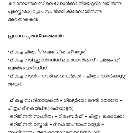
ലൊസാഞ്ചലസിലെ ഡോൾബി തിയേറ്ററിലായിരുന്നു
പുരസ്കാരപ്രഖ്യാപനം. ജിമ്മി കിമ്മലായിരുന്നു
അവതാരകൻ.
പ്രധാന പുരസ്കാരങ്ങൾ:
∙ മികച്ച ചിത്രം ‘ദ് ഷെയ്പ് ഓഫ് വാട്ടർ’
∙ മികച്ച നടി ഫ്രാൻസിസ് മക്‌ഡോർമണ്ട് – ചിത്രം: ത്രീ
ബിൽബോർഡ്‌സ്
∙ മികച്ച നടൻ – ഗാരി ഓൾഡ്മാൻ – ചിത്രം: ഡാർക്കസ്റ്റ്
അവർ
∙ മികച്ച സംവിധായകൻ – ഗില്യർമോ ദെൽ തോറോ –
ചിത്രം: ദ് ഷെയ്പ് ഒാഫ് വാട്ടർ)
∙ ഒറിജിനൽ സംഗീതം – റിമംബർ മീ – ചിത്രം: കൊക്കോ
∙ ഒറിജിനൽ സ്കോർ – ദ് ഷെയ്പ് ഓഫ് വാട്ടർ –
സംവിധാനം: അലക്സാൻഡറെ ഡെസ്പ്ലാറ്റ്