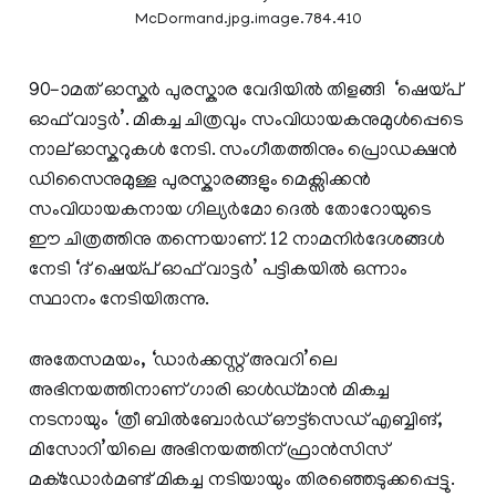
McDormand.jpg.image.784.410
90–ാമത് ഓസ്കർ പുരസ്കാര വേദിയിൽ തിളങ്ങി ‘ഷെയ്പ്
ഓഫ് വാട്ടർ’. മികച്ച ചിത്രവും സംവിധായകനുമുൾപ്പെടെ
നാല് ഓസ്കറുകൾ നേടി. സംഗീതത്തിനും പ്രൊഡക്ഷൻ
ഡിസൈനുമുള്ള പുരസ്കാരങ്ങളും മെക്സിക്കൻ
സംവിധായകനായ ഗില്യർമോ ദെൽ തോറോയുടെ
ഈ ചിത്രത്തിനു തന്നെയാണ്. 12 നാമനിർദേശങ്ങൾ
നേടി ‘ദ് ഷെയ്പ് ഓഫ് വാട്ടർ’ പട്ടികയിൽ ഒന്നാം
സ്ഥാനം നേടിയിരുന്നു.
അതേസമയം, ‘ഡാർക്കസ്റ്റ് അവറി’ലെ
അഭിനയത്തിനാണ് ഗാരി ഓൾ‍ഡ്മാൻ മികച്ച
നടനായും ‘ത്രീ ബിൽബോർഡ് ഔട്ട്സെഡ് എബ്ബിങ്,
മിസോറി’യിലെ അഭിനയത്തിന് ഫ്രാൻസിസ്
മക്‌ഡോർമണ്ട് മികച്ച നടിയായും തിരഞ്ഞെടുക്കപ്പെട്ടു.