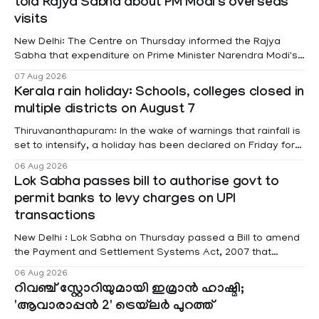
told Rajya Sabha about PM Modi's overseas
visits
New Delhi: The Centre on Thursday informed the Rajya
Sabha that expenditure on Prime Minister Narendra Modi's
foreign visits has crossed ₹74.5 crore in 2026 so far. The
07 Aug 2026
information was provided by Minister of State for External
Kerala rain holiday: Schools, colleges closed in
Affairs Pabitra Margherita in a written reply to questions
multiple districts on August 7
raised
Thiruvananthapuram: In the wake of warnings that rainfall is
set to intensify, a holiday has been declared on Friday for
educational institutions across Pathanamthitta, Alappuzha,
06 Aug 2026
Kottayam, Wayanad and Kasaragod districts. Meanwhile, a
Lok Sabha passes bill to authorise govt to
red alert remains in place on Thursday for Kottayam,
permit banks to levy charges on UPI
Pathanamtitta and Idukki districts. Following a red alert on
transactions
New Delhi : Lok Sabha on Thursday passed a Bill to amend
the Payment and Settlement Systems Act, 2007 that
authorises the government to permit banks and other
06 Aug 2026
service providers to levy charges on payments through
റിവഞ്ച് സ്റ്റോറിയുമായി ഇമ്രാൻ ഹാഷ്മി;
unified payments interface (UPI) and other notified
'ആവാരാപ്പൻ 2' ട്രെയ്‌ലർ പുറത്ത്
electronic payment modes. The amendment passed by the