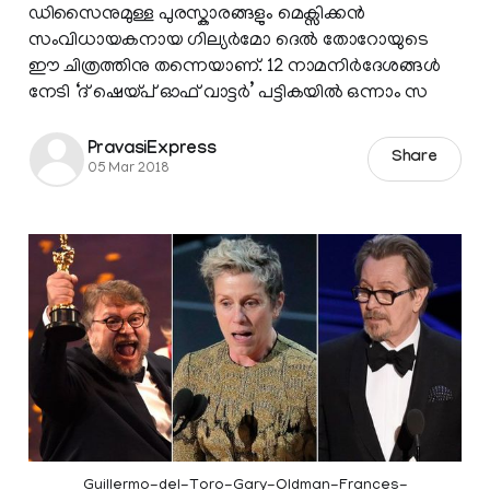
ഡിസൈനുമുള്ള പുരസ്കാരങ്ങളും മെക്സിക്കൻ
സംവിധായകനായ ഗില്യർമോ ദെൽ തോറോയുടെ
ഈ ചിത്രത്തിനു തന്നെയാണ്. 12 നാമനിർദേശങ്ങൾ
നേടി ‘ദ് ഷെയ്പ് ഓഫ് വാട്ടർ’ പട്ടികയിൽ ഒന്നാം സ
PravasiExpress
Share
05 Mar 2018
Guillermo-del-Toro-Gary-Oldman-Frances-