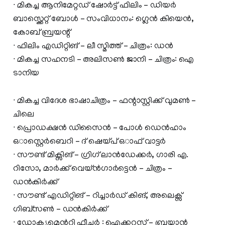
∙ മികച്ച ആനിമേറ്റഡ് ഷോർട്ട് ഫിലിം – ഡിയർ
ബാസ്ക്കെറ്റ് ബോൾ – സംവിധാനം: ഗ്ലെൻ കിയെൻ,
കോബ് ബ്രയന്റ്
∙ ഫിലിം എഡിറ്റിങ് – ലീ സ്മിത്ത് – ചിത്രം: ഡൻ
∙ മികച്ച സഹനടി – അലിസൺ ജാനി – ചിത്രം: ഐ
ടാനിയ
∙ മികച്ച വിദേശ ഭാഷാചിത്രം – ഫന്റാസ്റ്റിക്ക് വുമൺ –
ചിലെ
∙ പ്രൊഡക്ഷൻ ഡിസൈൻ – പോൾ ഡെൻഹാം
ഒാസ്റ്റെർബെറി – ദ് ഷെയ്പ് ഒാഫ് വാട്ടർ
∙ സൗണ്ട് മിക്സിങ് – ഗ്രിഗ് ലാൻഡേക്കർ, ഗാരി എ.
റിസോ, മാർക്ക് വെയ്ൻഗാർട്ടെൻ – ചിത്രം –
ഡൻകിർക്ക്
∙ സൗണ്ട് എഡിറ്റിങ് – റിച്ചാർഡ് കിങ്, അലെക്സ്
ഗിബ്സൺ – ഡൻകിർക്ക്
∙ ഡോക്യുമെന്ററി ഫീച്ചർ : ഐക്കറസ് – ബ്രയാൻ