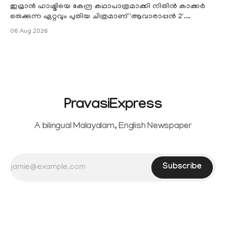
ഇമ്രാൻ ഹാഷ്മിയെ കേന്ദ്ര കഥാപാത്രമാക്കി നിതിൻ കാക്കർ
ഒരുക്കുന്ന ഏറ്റവും പുതിയ ചിത്രമാണ് 'ആവാരാപ്പൻ 2'.
ഐഎംഡിബി പട്ടിക
06 Aug 2026
PravasiExpress
A bilingual Malayalam, English Newspaper
Subscribe