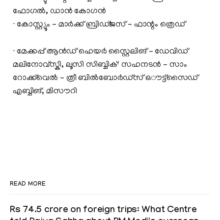
ഫോഗൽ, ഡാൻ കോഗൻ
∙ കോസ്റ്റ്യൂം – മാർക്ക് ബ്രിഡ്ജസ് – ഫാന്റം ത്രെഡ്
∙ മേക്കപ്പ് ആൻഡ് ഹെയർ സ്റ്റൈലിങ് – ഡേവിഡ്
മലിനോവ്സ്കി, ലൂസി സിബ്ബിക്∙ സഹനടൻ‌ – സാം
റോക്ക്‌വെൽ – ത്രീ ബിൽബോർഡ്സ് ഒൗട്ട്സൈഡ്
എബ്ബിങ്, മിസൗറി
READ MORE
Rs 74.5 crore on foreign trips: What Centre