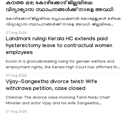
കനത്ത മഴ; കോഴിക്കോട് ജില്ലയിലെ
വിദ്യാഭ്യാസ സ്ഥാപനങ്ങൾക്ക് നാളെ അവധി
കോഴിക്കോട് ജില്ലയിലെ പ്രൊഫഷണൽ കോളേജുകൾ ഒഴികെ
വിദ്യാഭ്യാസ സ്ഥാപനങ്ങൾക്ക് നാളെ അവധി. ജില്ലയിലെ
മലയോര- തീരദേശ മേഖലകളിലും മറ്റും ശക്തമായ മഴയു
07 Aug 2026
Landmark ruling: Kerala HC extends paid
hysterectomy leave to contractual women
employees
Kochi: In a gronudbreaking ruling for gender welfare and
employment rights, the Kerala High Court has affirmed that
female contractual staff employed in government-funded
07 Aug 2026
projects are eligible for paid medical leave following
Vijay-Sangeetha divorce twist: Wife
hysterectomy surgery under the Kerala Service Rules
withdraws petition, case closed
(KSR). The court noted that since essential benefits like
maternity
Chennai: The divorce case involving Tamil Nadu Chief
Minister and actor Vijay and his wife Sangeetha
Sowrnalingam has taken a new turn after Sangeetha
07 Aug 2026
Sowrnalingam has taken a new turn after Sangeetha
reportedly withdrew the divorce petition she had filed
seeking separation from Vijay. Following the withdrawal of