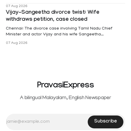
female contractual staff employed in government-funded
07 Aug 2026
projects are eligible for paid medical leave following
Vijay-Sangeetha divorce twist: Wife
hysterectomy surgery under the Kerala Service Rules
withdraws petition, case closed
(KSR). The court noted that since essential benefits like
maternity
Chennai: The divorce case involving Tamil Nadu Chief
Minister and actor Vijay and his wife Sangeetha
Sowrnalingam has taken a new turn after Sangeetha
07 Aug 2026
Sowrnalingam has taken a new turn after Sangeetha
reportedly withdrew the divorce petition she had filed
seeking separation from Vijay. Following the withdrawal of
the petition,
PravasiExpress
A bilingual Malayalam, English Newspaper
Subscribe