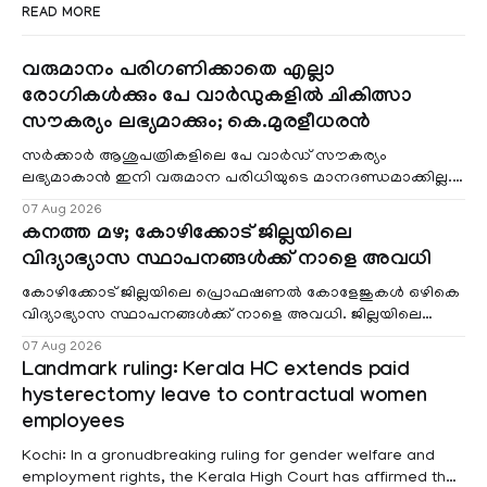
READ MORE
വരുമാനം പരിഗണിക്കാതെ എല്ലാ
രോഗികൾക്കും പേ വാർഡുകളിൽ ചികിത്സാ
സൗകര്യം ലഭ്യമാക്കും; കെ.മുരളീധരൻ
സർക്കാർ ആശുപത്രികളിലെ പേ വാർഡ് സൗകര്യം
ലഭ്യമാകാൻ ഇനി വരുമാന പരിധിയുടെ മാനദണ്ഡമാക്കില്ല.
വരുമാനം പരിഗണിക്കാതെ എല്ലാ രോഗികൾക്കും പേ വാർഡു
07 Aug 2026
കനത്ത മഴ; കോഴിക്കോട് ജില്ലയിലെ
വിദ്യാഭ്യാസ സ്ഥാപനങ്ങൾക്ക് നാളെ അവധി
കോഴിക്കോട് ജില്ലയിലെ പ്രൊഫഷണൽ കോളേജുകൾ ഒഴികെ
വിദ്യാഭ്യാസ സ്ഥാപനങ്ങൾക്ക് നാളെ അവധി. ജില്ലയിലെ
മലയോര- തീരദേശ മേഖലകളിലും മറ്റും ശക്തമായ മഴയു
07 Aug 2026
Landmark ruling: Kerala HC extends paid
hysterectomy leave to contractual women
employees
Kochi: In a gronudbreaking ruling for gender welfare and
employment rights, the Kerala High Court has affirmed that