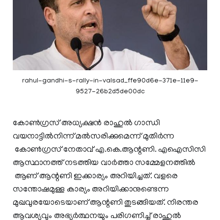
rahul-gandhi-s-rally-in-valsad_ffe90d6e-371e-11e9-
9527-26b2d5de00dc
കോൺഗ്രസ് അധ്യക്ഷൻ രാഹുൽ ഗാന്ധി
വയനാട്ടിൽനിന്ന് മൽസരിക്കുമെന്ന് മുതിർന്ന
കോൺഗ്രസ് നേതാവ് എ.കെ.ആന്റണി. എഐസിസി
ആസ്ഥാനത്ത് നടത്തിയ വാര്‍ത്താ സമ്മേളനത്തിൽ
ആണ് ആന്റണി ഇക്കാര്യം അറിയിച്ചത്. വളരെ
സന്തോഷമുള്ള കാര്യം അറിയിക്കാനുണ്ടെന്ന
മുഖവുരയോടെയാണ് ആന്റണി തുടങ്ങിയത്. നിരന്തര
ആവശ്യവും അഭ്യര്‍ത്ഥനയും പരിഗണിച്ച് രാഹുൽ