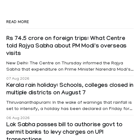
READ MORE
Rs 74.5 crore on foreign trips: What Centre
told Rajya Sabha about PM Modi's overseas
visits
New Delhi: The Centre on Thursday informed the Rajya
Sabha that expenditure on Prime Minister Narendra Modi's
foreign visits has crossed ₹74.5 crore in 2026 so far. The
07 Aug 2026
information was provided by Minister of State for External
Kerala rain holiday: Schools, colleges closed in
Affairs Pabitra Margherita in a written reply to questions
multiple districts on August 7
raised
Thiruvananthapuram: In the wake of warnings that rainfall is
set to intensify, a holiday has been declared on Friday for
educational institutions across Pathanamthitta, Alappuzha,
06 Aug 2026
Kottayam, Wayanad and Kasaragod districts. Meanwhile, a
Lok Sabha passes bill to authorise govt to
red alert remains in place on Thursday for Kottayam,
permit banks to levy charges on UPI
Pathanamtitta and Idukki districts. Following a red alert on