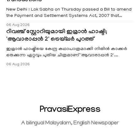
transactions
New Delhi : Lok Sabha on Thursday passed a Bill to amend
the Payment and Settlement Systems Act, 2007 that
authorises the government to permit banks and other
06 Aug 2026
service providers to levy charges on payments through
റിവഞ്ച് സ്റ്റോറിയുമായി ഇമ്രാൻ ഹാഷ്മി;
unified payments interface (UPI) and other notified
'ആവാരാപ്പൻ 2' ട്രെയ്‌ലർ പുറത്ത്
electronic payment modes. The amendment passed by the
ഇമ്രാൻ ഹാഷ്മിയെ കേന്ദ്ര കഥാപാത്രമാക്കി നിതിൻ കാക്കർ
ഒരുക്കുന്ന ഏറ്റവും പുതിയ ചിത്രമാണ് 'ആവാരാപ്പൻ 2'.
ഐഎംഡിബി പട്ടിക
06 Aug 2026
PravasiExpress
A bilingual Malayalam, English Newspaper