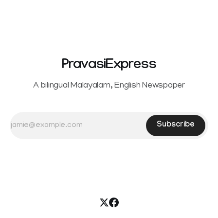
reportedly withdrew the divorce petition she had filed
seeking separation from Vijay. Following the withdrawal of
the petition,
PravasiExpress
A bilingual Malayalam, English Newspaper
Subscribe