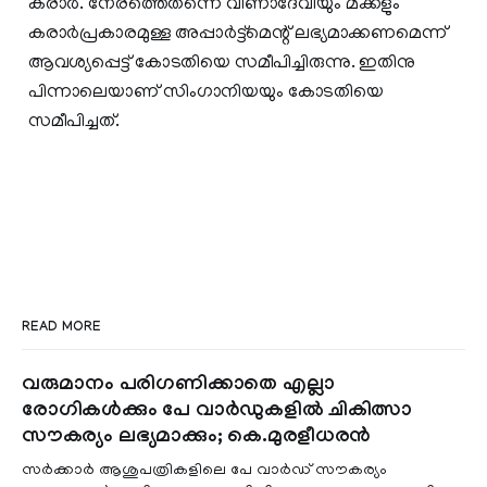
കരാർ. നേരത്തെതന്നെ വീണാദേവിയും മക്കളും
കരാർപ്രകാരമുള്ള അപ്പാർട്ട്മെന്റ് ലഭ്യമാക്കണമെന്ന്
ആവശ്യപ്പെട്ട് കോടതിയെ സമീപിച്ചിരുന്നു. ഇതിനു
പിന്നാലെയാണ് സിംഗാനിയയും കോടതിയെ
സമീപിച്ചത്.
READ MORE
വരുമാനം പരിഗണിക്കാതെ എല്ലാ
രോഗികൾക്കും പേ വാർഡുകളിൽ ചികിത്സാ
സൗകര്യം ലഭ്യമാക്കും; കെ.മുരളീധരൻ
സർക്കാർ ആശുപത്രികളിലെ പേ വാർഡ് സൗകര്യം