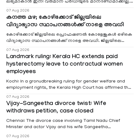
ലഭ്യമാകാൻ ഇനി വരുമാന പരിധിയുടെ മാനദണ്ഡമാക്കില്ല.
വരുമാനം പരിഗണിക്കാതെ എല്ലാ രോഗികൾക്കും പേ വാർഡു
07 Aug 2026
കനത്ത മഴ; കോഴിക്കോട് ജില്ലയിലെ
വിദ്യാഭ്യാസ സ്ഥാപനങ്ങൾക്ക് നാളെ അവധി
കോഴിക്കോട് ജില്ലയിലെ പ്രൊഫഷണൽ കോളേജുകൾ ഒഴികെ
വിദ്യാഭ്യാസ സ്ഥാപനങ്ങൾക്ക് നാളെ അവധി. ജില്ലയിലെ
മലയോര- തീരദേശ മേഖലകളിലും മറ്റും ശക്തമായ മഴയു
07 Aug 2026
Landmark ruling: Kerala HC extends paid
hysterectomy leave to contractual women
employees
Kochi: In a gronudbreaking ruling for gender welfare and
employment rights, the Kerala High Court has affirmed that
female contractual staff employed in government-funded
07 Aug 2026
projects are eligible for paid medical leave following
Vijay-Sangeetha divorce twist: Wife
hysterectomy surgery under the Kerala Service Rules
withdraws petition, case closed
(KSR). The court noted that since essential benefits like
maternity
Chennai: The divorce case involving Tamil Nadu Chief
Minister and actor Vijay and his wife Sangeetha
Sowrnalingam has taken a new turn after Sangeetha
07 Aug 2026
Sowrnalingam has taken a new turn after Sangeetha