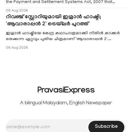
the Payment and Settlement Systems Act, 2007 that
authorises the government to permit banks and other
06 Aug 2026
service providers to levy charges on payments through
റിവഞ്ച് സ്റ്റോറിയുമായി ഇമ്രാൻ ഹാഷ്മി;
unified payments interface (UPI) and other notified
'ആവാരാപ്പൻ 2' ട്രെയ്‌ലർ പുറത്ത്
electronic payment modes. The amendment passed by the
ഇമ്രാൻ ഹാഷ്മിയെ കേന്ദ്ര കഥാപാത്രമാക്കി നിതിൻ കാക്കർ
ഒരുക്കുന്ന ഏറ്റവും പുതിയ ചിത്രമാണ് 'ആവാരാപ്പൻ 2'.
ഐഎംഡിബി പട്ടിക
06 Aug 2026
PravasiExpress
A bilingual Malayalam, English Newspaper
Subscribe