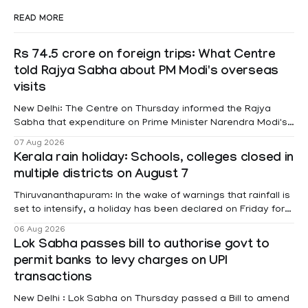
READ MORE
Rs 74.5 crore on foreign trips: What Centre
told Rajya Sabha about PM Modi's overseas
visits
New Delhi: The Centre on Thursday informed the Rajya
Sabha that expenditure on Prime Minister Narendra Modi's
foreign visits has crossed ₹74.5 crore in 2026 so far. The
07 Aug 2026
information was provided by Minister of State for External
Kerala rain holiday: Schools, colleges closed in
Affairs Pabitra Margherita in a written reply to questions
multiple districts on August 7
raised
Thiruvananthapuram: In the wake of warnings that rainfall is
set to intensify, a holiday has been declared on Friday for
educational institutions across Pathanamthitta, Alappuzha,
06 Aug 2026
Kottayam, Wayanad and Kasaragod districts. Meanwhile, a
Lok Sabha passes bill to authorise govt to
red alert remains in place on Thursday for Kottayam,
permit banks to levy charges on UPI
Pathanamtitta and Idukki districts. Following a red alert on
transactions
New Delhi : Lok Sabha on Thursday passed a Bill to amend