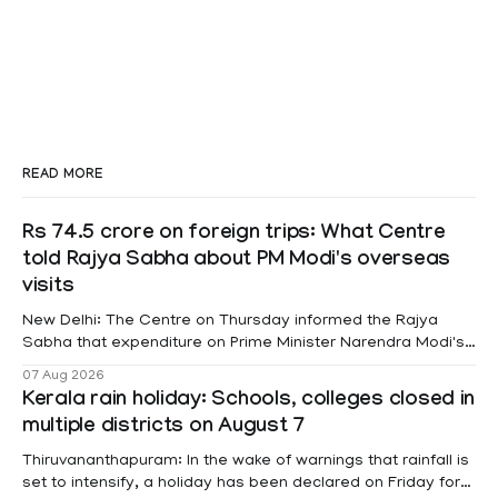
READ MORE
Rs 74.5 crore on foreign trips: What Centre
told Rajya Sabha about PM Modi's overseas
visits
New Delhi: The Centre on Thursday informed the Rajya
Sabha that expenditure on Prime Minister Narendra Modi's
foreign visits has crossed ₹74.5 crore in 2026 so far. The
07 Aug 2026
information was provided by Minister of State for External
Kerala rain holiday: Schools, colleges closed in
Affairs Pabitra Margherita in a written reply to questions
multiple districts on August 7
raised
Thiruvananthapuram: In the wake of warnings that rainfall is
set to intensify, a holiday has been declared on Friday for