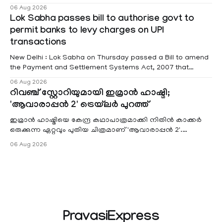
educational institutions across Pathanamthitta, Alappuzha,
06 Aug 2026
Kottayam, Wayanad and Kasaragod districts. Meanwhile, a
Lok Sabha passes bill to authorise govt to
red alert remains in place on Thursday for Kottayam,
permit banks to levy charges on UPI
Pathanamtitta and Idukki districts. Following a red alert on
transactions
New Delhi : Lok Sabha on Thursday passed a Bill to amend
the Payment and Settlement Systems Act, 2007 that
authorises the government to permit banks and other
06 Aug 2026
service providers to levy charges on payments through
റിവഞ്ച് സ്റ്റോറിയുമായി ഇമ്രാൻ ഹാഷ്മി;
unified payments interface (UPI) and other notified
'ആവാരാപ്പൻ 2' ട്രെയ്‌ലർ പുറത്ത്
electronic payment modes. The amendment passed by the
ഇമ്രാൻ ഹാഷ്മിയെ കേന്ദ്ര കഥാപാത്രമാക്കി നിതിൻ കാക്കർ
ഒരുക്കുന്ന ഏറ്റവും പുതിയ ചിത്രമാണ് 'ആവാരാപ്പൻ 2'.
ഐഎംഡിബി പട്ടിക
06 Aug 2026
PravasiExpress