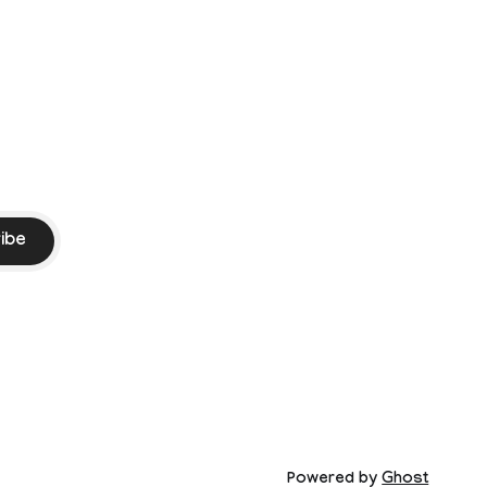
Vijay. Following the withdrawal of the
petition,
ike
ibe
Powered by
Ghost