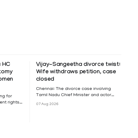
a HC
Vijay-Sangeetha divorce twist:
ctomy
Wife withdraws petition, case
women
closed
Chennai: The divorce case involving
Tamil Nadu Chief Minister and actor
ng for
Vijay and his wife Sangeetha
nt rights,
07 Aug 2026
Sowrnalingam has taken a new turn
irmed that
after Sangeetha Sowrnalingam has
loyed in
taken a new turn after Sangeetha
re eligible
reportedly withdrew the divorce petition
ng
she had filed seeking separation from
he Kerala