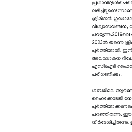
പ്രശാന്ത് ഉള്‍പ്പ
ലഭിച്ചിട്ടുണ്ടെന്ന
ക്രിമിനല്‍ ഗൂഢാ
വിശ്വാസവഞ്ചന, വ്യ
പറയുന്നു.2019ലെ 
2023ല്‍ തന്നെ ക
പൂര്‍ത്തിയായി. ഇ
അവലോകന റിപ്പോര്‍ട
എസ്‌ഐടി ഹൈക്കോടത
പരിഗണിക്കും.
ശബരിമല സ്വര്‍ണക
ഹൈക്കോടതി നേരത
പൂര്‍ത്തിയാക്കണമ
പറഞ്ഞിരുന്നു. ഈ
നിര്‍ദേശിച്ചിരുന്ന