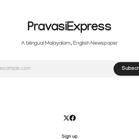
Service Rules (KSR). The court noted
that since essential benefits l
maternity
PravasiExpress
A bilingual Malayalam, English Newspaper
Subscr
Sign up