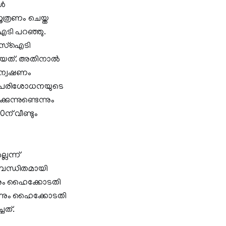
്‍
ആസൂത്രണം ചെയ്ത
ഐടി പറഞ്ഞു.
 എസ്‌ഐടി
പോയത്. അതിനാല്‍
അന്വേഷണം
ബിലെ പരിശോധനയുടെ
കുന്നുണ്ടെന്നും
ന് വീണ്ടും
െന്ന്
ബന്ധിതമായി
ന്നും ഹൈക്കോടതി
ന്നും ഹൈക്കോടതി
ചത്.