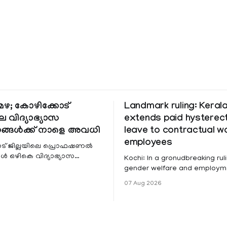
ഴ; കോഴിക്കോട്
Landmark ruling: Keral
െ വിദ്യാഭ്യാസ
extends paid hystere
ങ്ങൾക്ക് നാളെ അവധി
leave to contractual 
employees
ട് ജില്ലയിലെ പ്രൊഫഷണൽ
 ഒഴികെ വിദ്യാഭ്യാസ
Kochi: In a gronudbreaking ruli
ങൾക്ക് നാളെ അവധി.
gender welfare and employme
െ മലയോര- തീരദേശ
the Kerala High Court has aff
07 Aug 2026
ം മറ്റും ശക്തമായ മഴയു
female contractual staff emp
government-funded projects a
for paid medical leave followi
hysterectomy surgery under t