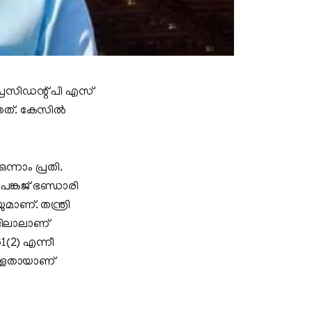
്രസിഡന്റ് പി എസ്
്തത്. കേസില്‍
ന്നാം പ്രതി.
മ പങ്കജ് ഭണ്ഡാരി
മാണ്. തന്ത്രി
ജിലാലാണ്
1(2) എന്നീ
കുള്ളതായാണ്