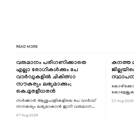
READ MORE
വരുമാനം പരിഗണിക്കാതെ
കനത്ത മ
എല്ലാ രോഗികൾക്കും പേ
ജില്ലയില
വാർഡുകളിൽ ചികിത്സാ
സ്ഥാപന
സൗകര്യം ലഭ്യമാക്കും;
കോഴിക്കോ
കെ.മുരളീധരൻ
കോളേജുകൾ
സ്ഥാപനങ്
സർക്കാർ ആശുപത്രികളിലെ പേ വാർഡ്
07 Aug 2026
ജില്ലയില
സൗകര്യം ലഭ്യമാകാൻ ഇനി വരുമാന
മേഖലകളിലു
പരിധിയുടെ മാനദണ്ഡമാക്കില്ല.
07 Aug 2026
വരുമാനം പരിഗണിക്കാതെ എല്ലാ
രോഗികൾക്കും പേ വാർഡു