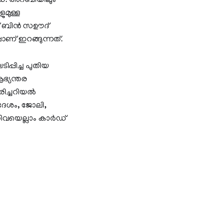
്‍ഡ്. അറബിയിലും
ുമുള്ള
സ് ബിന്‍ സഊദ്
പാണ് ഇറങ്ങുന്നത്.
പ്പിച്ച പുതിയ
ആഭ്യന്തര
രിച്ചറിയല്‍
വദേശം, ജോലി,
ിവയെല്ലാം കാര്‍ഡ്