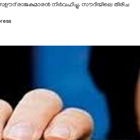
ദ് രാജകുമാരന്‍ നിര്‍വഹിച്ചു. സൗദിയിലെ തിരിച
press