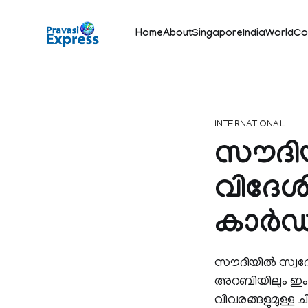
Home
About
Singapore
India
World
Co
INTERNATIONAL
സൗദിയി
വിദേശി
കാര്‍ഡ്
സൗദിയില്‍ സ്വദേ
അറബിയിലും ഇംഗ്ലീ
വിവരങ്ങളുമുള്ള ച