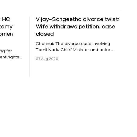
a HC
Vijay-Sangeetha divorce twist:
ctomy
Wife withdraws petition, case
women
closed
Chennai: The divorce case involving
Tamil Nadu Chief Minister and actor
ng for
Vijay and his wife Sangeetha
nt rights,
07 Aug 2026
Sowrnalingam has taken a new turn
irmed that
after Sangeetha Sowrnalingam has
loyed in
taken a new turn after Sangeetha
re eligible
reportedly withdrew the divorce petition
ng
she had filed seeking separation from
he Kerala
Vijay. Following the withdrawal of the
petition,
ike