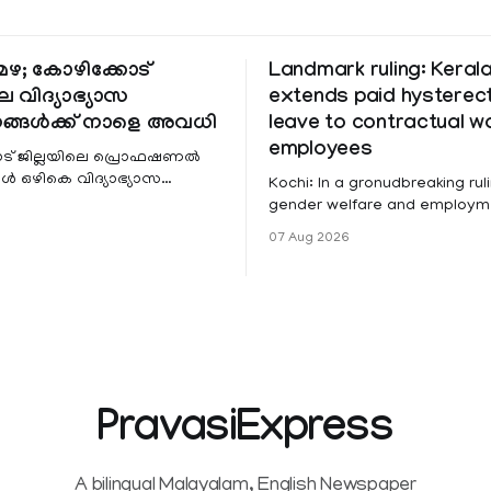
ഴ; കോഴിക്കോട്
Landmark ruling: Keral
െ വിദ്യാഭ്യാസ
extends paid hystere
ങ്ങൾക്ക് നാളെ അവധി
leave to contractual 
employees
ട് ജില്ലയിലെ പ്രൊഫഷണൽ
 ഒഴികെ വിദ്യാഭ്യാസ
Kochi: In a gronudbreaking ruli
ങൾക്ക് നാളെ അവധി.
gender welfare and employme
െ മലയോര- തീരദേശ
the Kerala High Court has aff
07 Aug 2026
ം മറ്റും ശക്തമായ മഴയു
female contractual staff emp
government-funded projects a
for paid medical leave followi
hysterectomy surgery under t
Service Rules (KSR). The court noted
that since essential benefits l
maternity
PravasiExpress
A bilingual Malayalam, English Newspaper