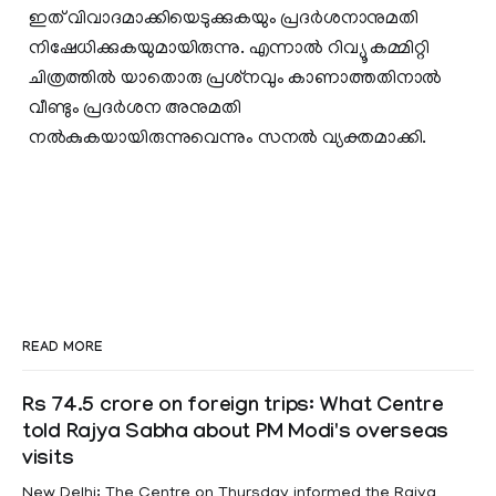
ഇത് വിവാദമാക്കിയെടുക്കുകയും പ്രദര്‍ശനാനുമതി
നിഷേധിക്കുകയുമായിരുന്നു. എന്നാല്‍ റിവ്യൂ കമ്മിറ്റി
ചിത്രത്തില്‍ യാതൊരു പ്രശ്‌നവും കാണാത്തതിനാല്‍
വീണ്ടും പ്രദര്‍ശന അനുമതി
നല്‍കുകയായിരുന്നുവെന്നും സനല്‍ വ്യക്തമാക്കി.
READ MORE
Rs 74.5 crore on foreign trips: What Centre
told Rajya Sabha about PM Modi's overseas
visits
New Delhi: The Centre on Thursday informed the Rajya