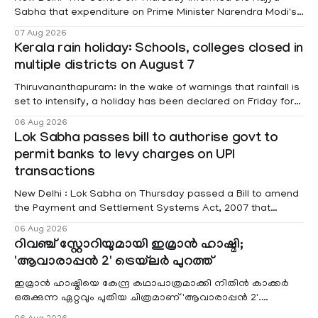
Sabha that expenditure on Prime Minister Narendra Modi's
foreign visits has crossed ₹74.5 crore in 2026 so far. The
07 Aug 2026
information was provided by Minister of State for External
Kerala rain holiday: Schools, colleges closed in
Affairs Pabitra Margherita in a written reply to questions
multiple districts on August 7
raised
Thiruvananthapuram: In the wake of warnings that rainfall is
set to intensify, a holiday has been declared on Friday for
educational institutions across Pathanamthitta, Alappuzha,
06 Aug 2026
Kottayam, Wayanad and Kasaragod districts. Meanwhile, a
Lok Sabha passes bill to authorise govt to
red alert remains in place on Thursday for Kottayam,
permit banks to levy charges on UPI
Pathanamtitta and Idukki districts. Following a red alert on
transactions
New Delhi : Lok Sabha on Thursday passed a Bill to amend
the Payment and Settlement Systems Act, 2007 that
authorises the government to permit banks and other
06 Aug 2026
service providers to levy charges on payments through
റിവഞ്ച് സ്റ്റോറിയുമായി ഇമ്രാൻ ഹാഷ്മി;
unified payments interface (UPI) and other notified
'ആവാരാപ്പൻ 2' ട്രെയ്‌ലർ പുറത്ത്
electronic payment modes. The amendment passed by the
ഇമ്രാൻ ഹാഷ്മിയെ കേന്ദ്ര കഥാപാത്രമാക്കി നിതിൻ കാക്കർ
ഒരുക്കുന്ന ഏറ്റവും പുതിയ ചിത്രമാണ് 'ആവാരാപ്പൻ 2'.
ഐഎംഡിബി പട്ടിക