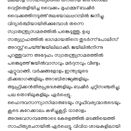
മലയാള സാഹിത്യത്തിൽ തനതായ ഒരു ശൈലി
വെട്ടിതെളിയിച്ച വൈക്കം മുഹമ്മദ് ബഷീർ
വൈക്കത്തിനടുത്ത് തലയോലപ്പറമ്പിൽ ജനിച്ചു.
വിദ്യാർത്ഥിയായിരിക്കുമ്പോൾ തന്നെ
സ്വാതന്ത്ര്യസമരത്തിൽ പങ്കെടുത്തു. ഉപ്പു
സത്യഗ്രഹത്തിൽ ഭാഗമായതിനെ തുടർന്ന് പോലീസ്
അറസ്റ്റ് ചെയ്‌ത്‌ ജയിലിലാക്കി. ജയിലിൽനിന്നു
പുറത്തുവന്ന അദ്ദേഹം സ്വാതന്ത്ര്യസമരത്തിൽ
പങ്കെടുത്ത് ജയിൽവാസവും മർദ്ദനവും വീണ്ടും
ഏറ്റുവാങ്ങി. വർഷങ്ങളോളം ഇന്ത്യയുടെ
മിക്കഭാഗങ്ങളിലും അറബിരാജ്യങ്ങളിലും
ആഫ്രിക്കൻതീരപ്രദേശങ്ങളിലും ബഷീർ ചുറ്റിസഞ്ചരിച്ചു;
പല തൊഴിലുകളിലും ഏർപ്പെട്ടു.
ഹൈന്ദവസന്ന്യാസിമാരുടേയും സൂഫിവര്യന്മാരുടെയും
കൂടെ കുറേക്കാലം കഴിച്ചുകൂട്ടി. ധാരാളം
അനുഭവസമ്പത്തോടെ കേരളത്തിൽ മടങ്ങിയെത്തി
സാഹിത്യരചനയിൽ ഏർപ്പെട്ടു. വിവിധ ശാഖകളിലായി