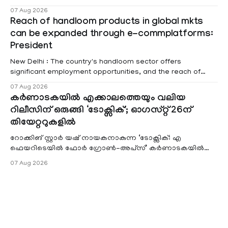
കേരളത്തിലെ പ്രീ റിലീസ്
07 Aug 2026
Reach of handloom products in global mkts
can be expanded through e-commplatforms:
President
New Delhi : The country's handloom sector offers
significant employment opportunities, and the reach of
these products in global markets can be expanded through
07 Aug 2026
e-commerce platforms, President Droupadi Murmu said on
കർണാടകയിൽ എക്കാലത്തെയും വലിയ
Friday. Speaking at the 12th National Handloom Day
റിലീസിന് ഒരുങ്ങി ‘ടോക്സിക്'; ഓഗസ്റ്റ് 26ന്
celebrations here, she said about 35 lakh people are
തിയേറ്ററുകളിൽ
റോക്കിങ് സ്റ്റാർ യഷ് നായകനാകുന്ന ‘ടോക്സിക്: എ
ഫെയറിടെയിൽ ഫോർ ഗ്രോൺ-അപ്‌സ്’ കർണാടകയിൽ
എക്കാലത്തെയും ഏറ്റവും വലിയ തിയേറ്റർ റിലീസി
07 Aug 2026