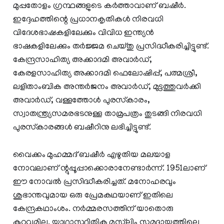
മുപ്പതോളം ഗ്രന്ഥങ്ങളുടെ കർത്താവാണ് ബഷീർ.
ഇദ്ദേഹത്തിന്റെ പ്രധാനകൃതികൾ നിരവധി
വിദേശഭാഷകളിലേക്കും വിവിധ ഇന്ത്യൻ
ഭാഷകളിലേക്കും തർജ്ജമ ചെയ്തു പ്രസിദ്ധീകരിച്ചിട്ടുണ്ട്.
കേന്ദ്രസാഹിത്യ അക്കാദമി അവാർഡ്,
കേരളസാഹിത്യ അക്കാദമി ഫെലോഷിപ്പ്, പത്മശ്രീ,
ലളിതാംബിക അന്തർജനം അവാർഡ്, മുട്ടത്തുവർക്കി
അവാർഡ്, വള്ളത്തോൾ പുരസ്‌കാരം,
സ്വാതന്ത്ര്യസമരഭടനുള്ള താമ്രപത്രം തുടങ്ങി നിരവധി
പുരസ്‌കാരങ്ങൾ ബഷീറിനു ലഭിച്ചിട്ടുണ്ട്.
വൈക്കം മുഹമ്മദ് ബഷീര്‍ എഴുതിയ മലയാള
നോവലാണ് ന്റുപ്പൂപ്പാക്കൊരാനേണ്ടാര്‍ന്ന്. 1951ലാണ്
ഈ നോവല്‍ പ്രസിദ്ധീകരിച്ചത്. മനോഹരവും
ശുഭാന്തവുമായ ഒരു പ്രേമകഥയാണ് ഇതിലെ
കേന്ദ്രകഥാംശം. നർമ്മരസത്തിന് യാതൊരു
കുറവുമില്ല. യാഥാസ്ഥിതിക മുസ്‌ലിം സമുദായത്തിലെ