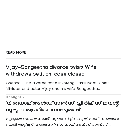
READ MORE
Vijay-Sangeetha divorce twist: Wife
withdraws petition, case closed
Chennai: The divorce case involving Tamil Nadu Chief
Minister and actor Vijay and his wife Sangeetha
Sowrnalingam has taken a new turn after Sangeetha
07 Aug 2026
Sowrnalingam has taken a new turn after Sangeetha
'വിശ്വനാഥ് ആൻഡ് സൺസ്' പ്രീ റിലീസ് ഇവന്റ്;
reportedly withdrew the divorce petition she had filed
സൂര്യ നാളെ തിരുവനന്തപുരത്ത്
seeking separation from Vijay. Following the withdrawal of
the petition,
സൂര്യയെ നായകനാക്കി സൂപ്പർ ഹിറ്റ് തെലുങ്ക് സംവിധായകൻ
വെങ്കി അറ്റ്ലൂരി ഒരുക്കുന്ന 'വിശ്വനാഥ് ആൻഡ് സൺസ്'