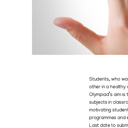
Students, who want
other in a healthy
Olympiad’s aim is
subjects in classr
motivating students
programmes and 
Last date to submi