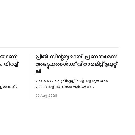
തിയാണ്;
പ്രീതി സിന്റയുമായി പ്രണയമോ?
 വിറച്ച്
അഭ്യൂഹങ്ങൾക്ക് വിരാമമിട്ട് ബ്രറ്റ്
ലീ
മുംബൈ: ഐപിഎല്ലിന്റെ ആദ്യകാലം
 ഇപ്പോൾ
മുതൽ ആരാധകർക്കിടയിൽ
െ
പ്രചരിച്ചിരുന്ന പ്രീതി സിന്റയുമായുള്ള
05 Aug 2026
പ്രണയ അഭ്യൂഹങ്ങൾ തള്ളി മുൻ
ഓസ്ട്രേലിയൻ പേ