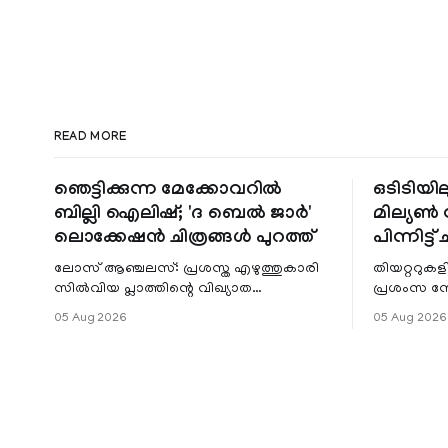
READ MORE
ഞെട്ടിക്കുന്ന മേക്കോവറിൽ
ഒടിടിയില
ബില്ലി ഐലിഷ്; 'ദ ബെൽ ജാർ'
മില്യൺ സ
ലൊക്കേഷൻ ചിത്രങ്ങൾ പുറത്ത്
പിന്നിട്ട് 
ലോസ് ആഞ്ചലസ്: പ്രശസ്ത എഴുത്തുകാരി
തിയറ്ററുക
സിൽവിയ പ്ലാത്തിന്റെ വിഖ്യാത
പ്രശംസ ന
നോവലിനെ ആസ്പദമാക്കി ഒരുങ്ങുന്ന 'ദ
റിലീസിനുശേ
05 Aug 2026
05 Aug 2026
ബെൽ ജാർ' എന്ന ചിത്രത്തി
തുടരുന്നു.