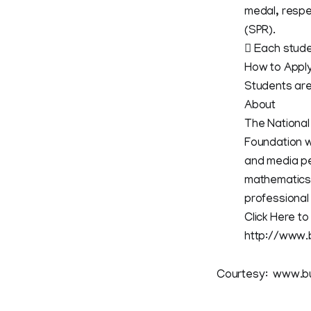
medal, respe
(SPR).
 Each studen
How to Appl
Students are
About
The National
Foundation w
and media pe
mathematics,
professional
Click Here t
http://www.
Courtesy: www.b