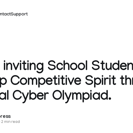
ntact
Support
 inviting School Studen
p Competitive Spirit t
al Cyber Olympiad.
press
—
2 min read