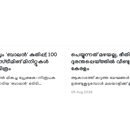
ും 'ബാലൻ' കുതിപ്പ്; 100
പെയ്യുന്നത് മഴയല്ല, ഭീ
്ട്രീമിങ് മിനിറ്റുകൾ
ദുരന്തപ്പെയ്ത്തിൽ വീണ്ടും
ചിത്രം
കേരളം
ളിൽ മികച്ച പ്രേക്ഷക-നിരൂപക
ആകാശത്ത് കറുത്ത മേഘങ്ങൾ
േടിയ 'ബാലൻ' ഒടിടി
ഉരുണ്ടുകൂടുമ്പോൾ മലയാളിക്ക്
ഷവും ശ്രദ്ധേയമായ മുന്നേറ്റം
ആഹ്ലാദമല്ല, ഉള്ളിൽ ഭയത്തിന്റ
05 Aug 2026
 സീ5-ൽ
വിറയലാണ്. മഴ ഒരുകാലത്ത്
സമൃദ്ധിയുടെയും പ്