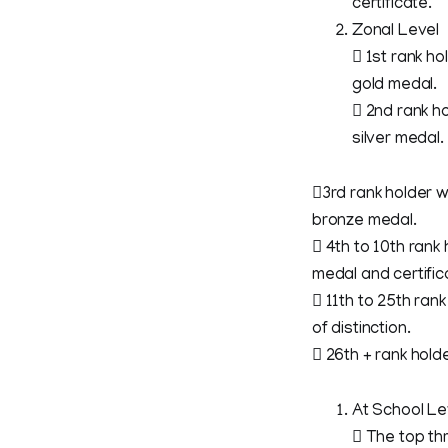
certificate.
Zonal Level
 1st rank h
gold medal.
 2nd rank h
silver medal.
3rd rank holder w
bronze medal.
 4th to 10th rank
medal and certifica
 11th to 25th ran
of distinction.
 26th + rank holde
At School Le
 The top thr