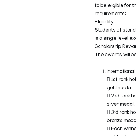
to be eligible for
requirements:
Eligibility
Students of standar
is a single level e
Scholarship Rewa
The awards will be 
International
 1st rank h
gold medal.
 2nd rank h
silver medal.
 3rd rank h
bronze meda
 Each winne