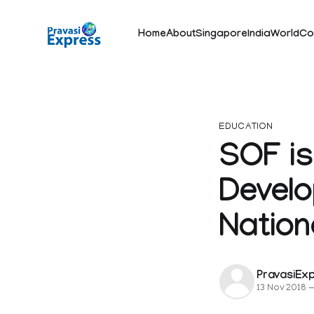
Home
About
Singapore
India
World
Co
EDUCATION
SOF is
Develo
Nation
PravasiEx
13 Nov 2018