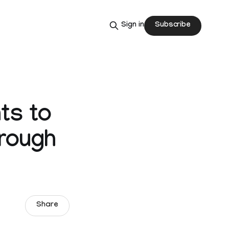
Subscribe
Sign in
ts to
hrough
Share