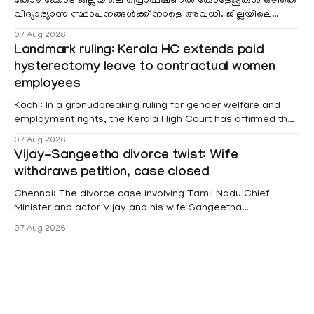
കോഴിക്കോട് ജില്ലയിലെ പ്രൊഫഷണൽ കോളേജുകൾ ഒഴികെ
വിദ്യാഭ്യാസ സ്ഥാപനങ്ങൾക്ക് നാളെ അവധി. ജില്ലയിലെ
മലയോര- തീരദേശ മേഖലകളിലും മറ്റും ശക്തമായ മഴയു
07 Aug 2026
Landmark ruling: Kerala HC extends paid
hysterectomy leave to contractual women
employees
Kochi: In a gronudbreaking ruling for gender welfare and
employment rights, the Kerala High Court has affirmed that
female contractual staff employed in government-funded
07 Aug 2026
projects are eligible for paid medical leave following
Vijay-Sangeetha divorce twist: Wife
hysterectomy surgery under the Kerala Service Rules
withdraws petition, case closed
(KSR). The court noted that since essential benefits like
maternity
Chennai: The divorce case involving Tamil Nadu Chief
Minister and actor Vijay and his wife Sangeetha
Sowrnalingam has taken a new turn after Sangeetha
07 Aug 2026
Sowrnalingam has taken a new turn after Sangeetha
reportedly withdrew the divorce petition she had filed
seeking separation from Vijay. Following the withdrawal of
the petition,