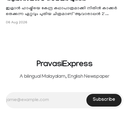
electronic payment modes. The amendment passed by the
ഇമ്രാൻ ഹാഷ്മിയെ കേന്ദ്ര കഥാപാത്രമാക്കി നിതിൻ കാക്കർ
ഒരുക്കുന്ന ഏറ്റവും പുതിയ ചിത്രമാണ് 'ആവാരാപ്പൻ 2'.
ഐഎംഡിബി പട്ടിക
06 Aug 2026
PravasiExpress
A bilingual Malayalam, English Newspaper
Subscribe