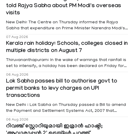
told Rajya Sabha about PM Modi's overseas
visits
New Delhi: The Centre on Thursday informed the Rajya
Sabha that expenditure on Prime Minister Narendra Modi's
foreign visits has crossed ₹74.5 crore in 2026 so far. The
07 Aug 2026
information was provided by Minister of State for External
Kerala rain holiday: Schools, colleges closed in
Affairs Pabitra Margherita in a written reply to questions
multiple districts on August 7
raised
Thiruvananthapuram: In the wake of warnings that rainfall is
set to intensify, a holiday has been declared on Friday for
educational institutions across Pathanamthitta, Alappuzha,
06 Aug 2026
Kottayam, Wayanad and Kasaragod districts. Meanwhile, a
Lok Sabha passes bill to authorise govt to
red alert remains in place on Thursday for Kottayam,
permit banks to levy charges on UPI
Pathanamtitta and Idukki districts. Following a red alert on
transactions
New Delhi : Lok Sabha on Thursday passed a Bill to amend
the Payment and Settlement Systems Act, 2007 that
authorises the government to permit banks and other
06 Aug 2026
service providers to levy charges on payments through
റിവഞ്ച് സ്റ്റോറിയുമായി ഇമ്രാൻ ഹാഷ്മി;
unified payments interface (UPI) and other notified
'ആവാരാപ്പൻ 2' ട്രെയ്‌ലർ പുറത്ത്