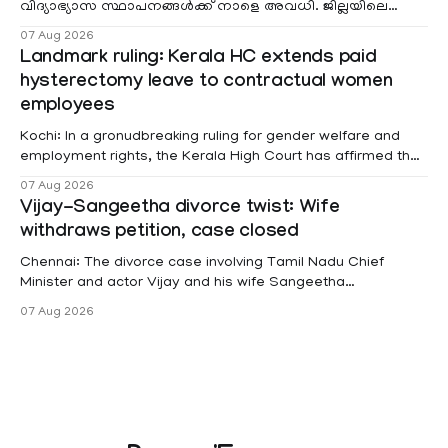
വിദ്യാഭ്യാസ സ്ഥാപനങ്ങൾക്ക് നാളെ അവധി. ജില്ലയിലെ
മലയോര- തീരദേശ മേഖലകളിലും മറ്റും ശക്തമായ മഴയു
07 Aug 2026
Landmark ruling: Kerala HC extends paid
hysterectomy leave to contractual women
employees
Kochi: In a gronudbreaking ruling for gender welfare and
employment rights, the Kerala High Court has affirmed that
female contractual staff employed in government-funded
07 Aug 2026
projects are eligible for paid medical leave following
Vijay-Sangeetha divorce twist: Wife
hysterectomy surgery under the Kerala Service Rules
withdraws petition, case closed
(KSR). The court noted that since essential benefits like
maternity
Chennai: The divorce case involving Tamil Nadu Chief
Minister and actor Vijay and his wife Sangeetha
Sowrnalingam has taken a new turn after Sangeetha
07 Aug 2026
Sowrnalingam has taken a new turn after Sangeetha
reportedly withdrew the divorce petition she had filed
seeking separation from Vijay. Following the withdrawal of
the petition,