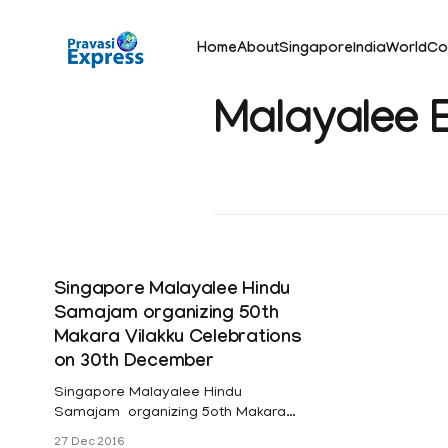
Home
About
Singapore
India
World
Co
Malayalee 
Singapore Malayalee Hindu
Samajam organizing 50th
Makara Vilakku Celebrations
on 30th December
Singapore Malayalee Hindu
Samajam organizing 5oth Makara
Vilakku Celebrations on 30th
27 Dec 2016