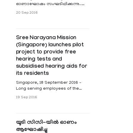
ഓണാഘോഷം സംഘടിപ്പിക്കുന്നു..
സെപ്റ്റംബര്‍ 25ന് സിംഗപ്പൂര്‍ ഇന്ത്യന്‍
20 Sep 2016
അസോസിയേഷനില്‍ രാവിലെ
പതിനൊന്നു മണിമുതലാണ് ഓണാ
Sree Narayana Mission
(Singapore) launches pilot
project to provide free
hearing tests and
subsidised hearing aids for
its residents
Singapore, 18 September 2016 –
Long serving employees of the
Sree Narayana Mission (SNM) are
19 Sep 2016
honoured today at SNM’s Employee
Awards Ceremony. Guest-of-
Honour Assoc Prof Dr Muhammad
Faishal Ibrahim, Parliamentary
യൂടി സിസി-യില്‍ ഓണം
Secretary, Ministry of Education and
ആഘോഷിച്ചു
Ministry of Social and Family