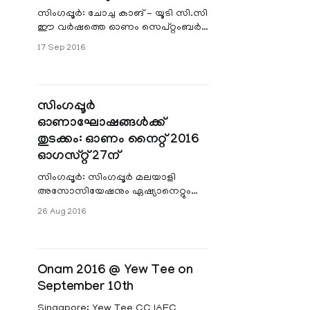
Development and MP for Nee Soon
സിംഗപ്പൂര്‍: ചോചു കാങ് - യൂടി സി.സി
GRC hand
ഈ വര്‍ഷത്തെ ഓണം സെപ്റ്റംബര്‍
10 ന് ആഘോഷിച്ചു. സിംഗപ്പൂര്‍
17 Sep 2016
പാര്‍ലിമെന്‍റ് അംഗം അലക്സ് യാം,
യൂടി സി.സി ഭാരവാഹി
സിംഗപ്പൂര്‍
ഓണാഘോഷങ്ങള്‍ക്ക്
തുടക്കം: ഓണം നൈറ്റ് 2016
ഓഗസ്റ്റ്‌ 27ന്
സിംഗപ്പൂര്‍: സിംഗപ്പൂര്‍ മലയാളി
അസോസിയേഷനും ഏഷ്യാനെറ്റും
ചേര്‍ന്നൊരുക്കുന്ന ഓണം നൈറ്റ്
26 Aug 2016
2016 ഓഗസ്റ്റ്‌ 27ന് എസ്പ്ലനേഡ്
കണ്‍സെര്‍ട്ട് ഹാളില്‍വെ
Onam 2016 @ Yew Tee on
September 10th
Singapore: Yew Tee CC IAEC