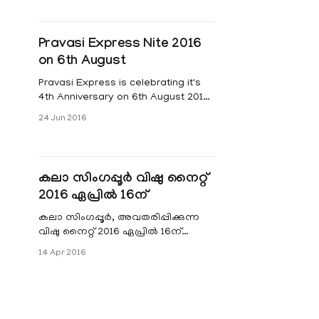
ആരംഭിച്ചു.മലയാളികളായ അനില്‍
കാരിശേ
Pravasi Express Nite 2016
on 6th August
Pravasi Express is celebrating it's
4th Anniversary on 6th August 2016
at Kallang Theatre with cavalcade
24 Jun 2016
of Dance, Drama, Music and
Celebrations.
കലാ സിംഗപ്പൂര്‍ വിഷു നൈറ്റ്
2016 ഏപ്രില്‍ 16ന്
കലാ സിംഗപ്പൂര്‍, അവതരിപ്പിക്കുന്ന
വിഷു നൈറ്റ് 2016 ഏപ്രില്‍ 16ന്
അപ്പര്‍ ബുക്കിത് തീമ റോഡിലെ
14 Apr 2016
സാല്‍വേഷന്‍ ആര്‍മി
ഓഡിറ്റോറിയത്തില്‍ വെച്ച് നടക്കും.