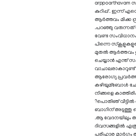
arppoarthavam സ
കുറിപ്പ് . ഇന്ന് എന
ആര്‍ത്തവം മിക്ക സ
.പറഞ്ഞു വരുന്നത്
വേണ്ട സംവിധാനം ട
പിന്നെ സ്‌കൂളുകളു
മുതല്‍ ആര്‍ത്തവം 
ചെയ്യാന്‍ എന്ത് സ
വാചാലരാകാറുണ്ട് 
ആരോഗ്യ പ്രവര്‍ത്ത
കഴിയുമ്ബോള്‍ ചേഞ്
നിങ്ങളെ കാത്തിരിക
?പൊതിഞ് വീട്ടില്
ബാഗിന് അടുത്തു വെ
.ആ വേദനയിലും അവള്
ദിവസങ്ങളില്‍ എത്ര സ
പരിഹാര മാര്‍ഗം ആ