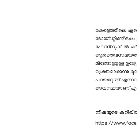
കേരളത്തിലെ ഏതെങ
ടോയ്‌ലറ്റിണ് ഒപ്
ഫേസ്ബുക്കില്‍ ച
ആർത്തവസമയത്ത 
മിങ്ങോളമുള്ള ഉദ്യ
വ്യക്തമാക്കുന്നു.
പറയാറുണ്ട്.എന്നാ
അവസ്ഥയാണ് എന്ന് ന
നിഷയുടെ കുറിപ്പി
https://www.fac