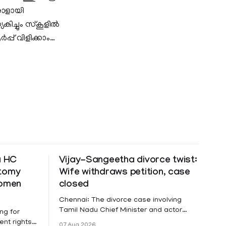
രാളായി
്ചും സ്‌കൂളില്‍
പ്പ് വിളിക്കാം…
a HC
Vijay-Sangeetha divorce twist:
ctomy
Wife withdraws petition, case
women
closed
Chennai: The divorce case involving
Tamil Nadu Chief Minister and actor
ng for
Vijay and his wife Sangeetha
nt rights,
07 Aug 2026