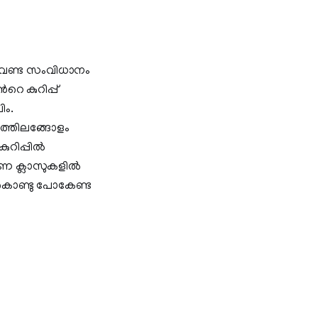
 വേണ്ട സംവിധാനം
െ കുറിപ്പ്
ിം.
്തിലങ്ങോളം
ുറിപ്പിൽ
രണ ക്ലാസുകളില്‍
‍ കൊണ്ടു പോകേണ്ട