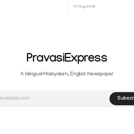
െ മലയോര- തീരദേശ
the Kerala High Court has aff
07 Aug 2026
ം മറ്റും ശക്തമായ മഴയു
female contractual staff emp
government-funded projects a
for paid medical leave followi
hysterectomy surgery under t
Service Rules (KSR). The court noted
that since essential benefits l
maternity
PravasiExpress
A bilingual Malayalam, English Newspaper
Subscr