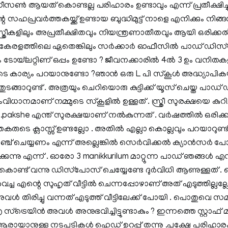
ീസണ്‍ ആയത് കൊണ്ടല്ല പരിഹാരം ഉണ്ടാവും എന്ന് പ്രതീക്ഷി
്റെ സഹപ്രവര്‍ത്തകയ്ക്ക് ഉണ്ടായ ബുദ്ധിമുട്ട് നാളെ എനിക്കും നിങ്ങള
്ത്രീകളിലും അപ്രതീക്ഷിതവും നിയന്ത്രണാതീതവും ആയി ഒരിക്കല്‍ 
 കേരളത്തിലെ ഏതെങ്കിലും സര്‍ക്കാര്‍ ഓഫീസില്‍ പാഡ് ഡിസ്
ോയ്‌ലറ്റിണ് ഒപ്പം ഉണ്ടോ ? ജീവനക്കാരില്‍ 4ല്‍ 3 ഉം വനിതകള
ടെ കാര്യം പറയാനുണ്ടോ ?ഞാന്‍ ഒരു L പി സ്‌കൂള്‍ അദ്ധ്യാപിക
തുടങ്ങാറുണ്ട് . അത്രയും ചെറിയൊരു കുട്ടിക്ക് യൂസ് ചെയ്ത പാ
ംവിധാനമാണ് നമ്മുടെ സ്‌കൂളില്‍ ഉള്ളത് . സ്ത്രീ സുരക്ഷയെ കുറ
.pakshe എന്ത് സുരക്ഷയാണ് നല്‍കുന്നത് . വര്‍ഷത്തില്‍ ഒരിക
കരുടെ ക്ലാസ്സ് ഉണ്ടല്ലോ . അതില്‍ എല്ലാ കൊല്ലവും പറയാറുണ്ട്
ച് ചെയ്യണം എന്ന് അല്ലെങ്കില്‍ സെര്‍വിക്കല്‍ ക്യാന്‍സര്‍ പ
്കുന്നു എന്ന് . ഓരോ 3 manikkurilum മാറ്റുന്ന പാഡ് ഞങ്ങള്‍ എ
‍ കൊണ്ട് വന്നു ഡിസ്‌പോസ് ചെയ്യേണ്ടേ ദുര്‍വിധി ആണുള്ളത് 
ച്ച എന്റെ സുഹൃത് വീട്ടില്‍ ചെന്നപ്പോഴാണ് അത് എടുത്തില്ലല്
‍ തിരിച്ചു വന്നത് എടുത്ത് വീട്ടിലേക്ക് പോയി . പൊതുവെ സമ്
്‌ട്രെയിന്‍ അവള്‍ അനുഭവിച്ചിട്ടുണ്ടാകും ? ഇന്നത്തെ സ്റ്റാഫ് മീറ
രായാനുള്ള നടപടികള്‍ ഹെഡ് ഉറപ്പ് തന്നു .പക്ഷേ പരിഹാരം 