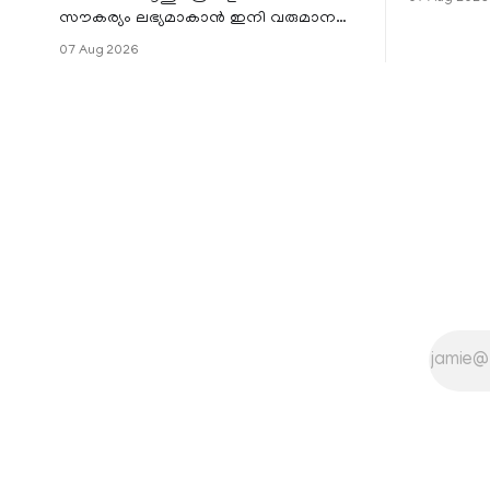
ജില്ലയില
സൗകര്യം ലഭ്യമാകാൻ ഇനി വരുമാന
മേഖലകളിലു
പരിധിയുടെ മാനദണ്ഡമാക്കില്ല.
07 Aug 2026
വരുമാനം പരിഗണിക്കാതെ എല്ലാ
രോഗികൾക്കും പേ വാർഡു