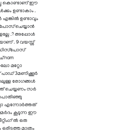
ച്ചു കൊണ്ടാണ് ഈ
്‍ക്കും ഉണ്ടാകാം .
എങ്കില്‍ ഉണ്ടാവും
‌പോസ് ചെയ്യാന്‍
ല്ലേ .? അപ്പോള്‍
യാണ് . 9 വയസ്സ്
ഡ് ഡിസ്‌പോസ്
ിച് nam
്കലോ മറ്റോ
 പാഡ് 3മണിക്കൂര്‍
ോലുള്ള രോഗങ്ങള്‍
ന്ത് ചെയ്യണം സര്‍
. പൊതിഞ്ഞു
ലോ എന്നോര്‍ത്തത്
മര്‍ദം കൂടുന്ന ഈ
്റിംഗ് ല്‍ ഒരു
ഒരിടത്തു മാത്രം