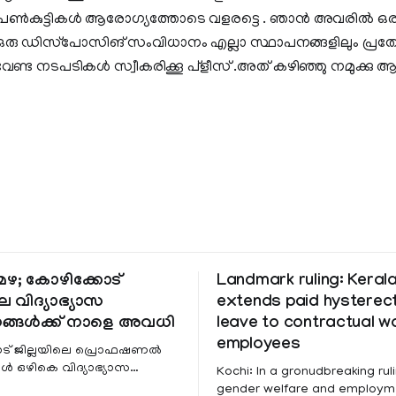
െണ്‍കുട്ടികള്‍ ആരോഗ്യത്തോടെ വളരട്ടെ . ഞാന്‍ അവരില്‍ ഒ
ു ഡിസ്‌പോസിങ് സംവിധാനം എല്ലാ സ്ഥാപനങ്ങളിലും പ്രത്യേകിച
വേണ്ട നടപടികള്‍ സ്വീകരിക്കൂ പ്‌ളീസ് .അത് കഴിഞ്ഞു നമുക്കു ആര്‍
ഴ; കോഴിക്കോട്
Landmark ruling: Keral
െ വിദ്യാഭ്യാസ
extends paid hystere
ങ്ങൾക്ക് നാളെ അവധി
leave to contractual 
employees
ട് ജില്ലയിലെ പ്രൊഫഷണൽ
 ഒഴികെ വിദ്യാഭ്യാസ
Kochi: In a gronudbreaking ruli
ങൾക്ക് നാളെ അവധി.
gender welfare and employme