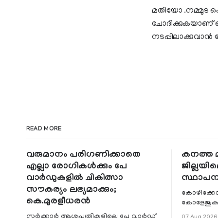
മതിയോ .നമ്മുട പ
ചോദിക്കുകയാണ് ഒര
നടപ്പിലാക്കുവാന്‍ 
READ MORE
വരുമാനം പരിഗണിക്കാതെ
കനത്ത മ
എല്ലാ രോഗികൾക്കും പേ
ജില്ലയില
വാർഡുകളിൽ ചികിത്സാ
സ്ഥാപന
സൗകര്യം ലഭ്യമാക്കും;
കോഴിക്കോ
കെ.മുരളീധരൻ
കോളേജുകൾ
സ്ഥാപനങ്
സർക്കാർ ആശുപത്രികളിലെ പേ വാർഡ്
07 Aug 2026