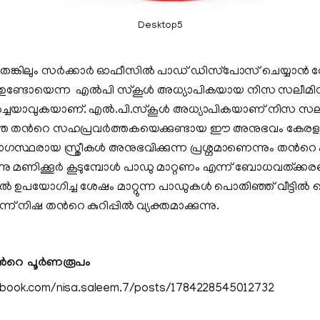
Desktop5
്കിലും സര്‍ക്കാര്‍ ഓഫീസില്‍ പാഡ് ഡിസ്‌പോസ് ചെയ്യാന്‍
പം ഉണ്ടോയെന്ന എല്‍പി സ്‌കൂള്‍ അധ്യാപികയായ നിസ സലീമിന്‍റ
ർച്ചയാവുകയാണ്. എല്‍.പി.സ്‌കൂള്‍ അധ്യാപികയാണ് നിസ സല
തന്‍റെ സഹപ്രവർത്തകയെക്കുണ്ടായ ഈ അനുഭവം കേരളത
ോഗസ്ഥരായ സ്ത്രീകൾ അനുഭവിക്കുന്ന പ്രശ്നമാണെന്നും തന്‍റെ ക
മൂന്നു മണിക്കൂര്‍ കൂടുമ്പോള്‍ പാഡു മാറ്റണം എന്ന് ബോധവത്ക്ക
ല്‍ ഉപയോഗിച്ച ശേഷം മാറ്റുന്ന പാഡുകള്‍ പൊതിഞ്ഞ് വീട്ടില്
ിഷ തന്‍റെ കുറിപ്പില്‍ വ്യക്തമാക്കുന്നു.
ന്‍റെ പൂര്‍ണരൂപം
ebook.com/nisa.saleem.7/posts/1784228545012732