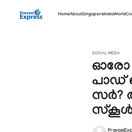
Home
About
Singapore
India
World
Co
SOCIAL MEDIA
ഓരോ മൂ
പാഡ് 
സര്‍? 
സ്‌കൂള
PravasiEx