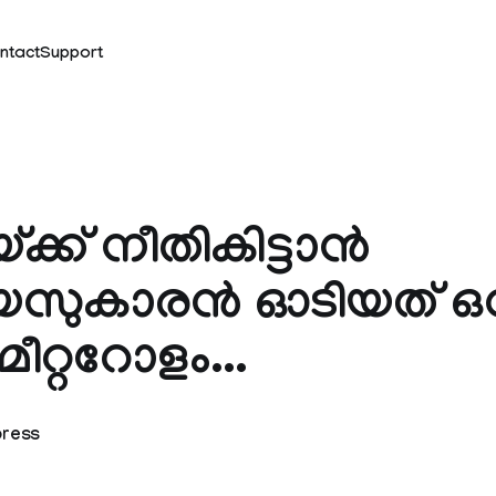
ntact
Support
ക്ക് നീതികിട്ടാൻ
വയസുകാരൻ ഓടിയത് ഒ
റ്ററോളം...
press