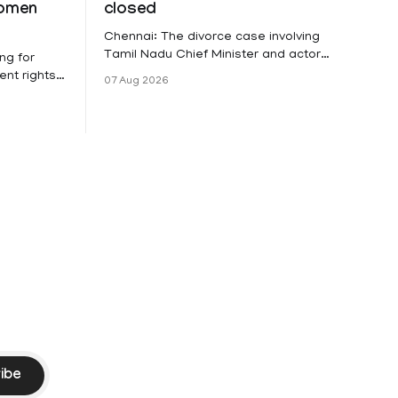
women
closed
Chennai: The divorce case involving
Tamil Nadu Chief Minister and actor
ng for
Vijay and his wife Sangeetha
nt rights,
07 Aug 2026
Sowrnalingam has taken a new turn
irmed that
after Sangeetha Sowrnalingam has
loyed in
taken a new turn after Sangeetha
re eligible
reportedly withdrew the divorce petition
ng
she had filed seeking separation from
he Kerala
Vijay. Following the withdrawal of the
petition,
ike
ibe