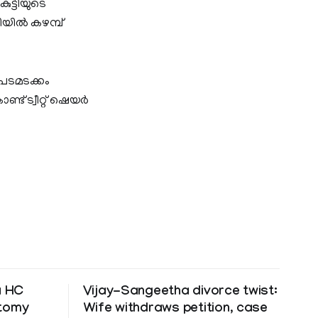
ട്ടിയുടെ
ിയിൽ കഴമ്പ്
പടമടക്കം
ട് ട്വീറ്റ് ഷെയര്‍
a HC
Vijay-Sangeetha divorce twist:
ctomy
Wife withdraws petition, case