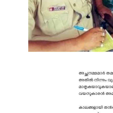
അച്ഛനമ്മമാർ തമ്
അതിൽ നിന്നും വ്യ
മാതൃകയാവുകയാണ്.
വയസുകാരൻ അമ്മയ്ക
കാലങ്ങളായി തന്‍