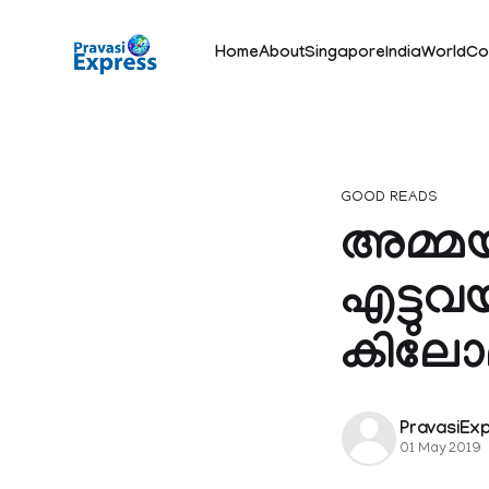
Home
About
Singapore
India
World
Co
GOOD READS
അമ്മയ്
എട്ടു
കിലോമീ
PravasiEx
01 May 2019