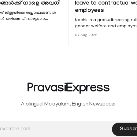
ങ്ങൾക്ക് നാളെ അവധി
leave to contractual 
employees
ട് ജില്ലയിലെ പ്രൊഫഷണൽ
 ഒഴികെ വിദ്യാഭ്യാസ
Kochi: In a gronudbreaking ruli
ങൾക്ക് നാളെ അവധി.
gender welfare and employme
െ മലയോര- തീരദേശ
the Kerala High Court has aff
07 Aug 2026
ം മറ്റും ശക്തമായ മഴയു
female contractual staff emp
government-funded projects a
for paid medical leave followi
hysterectomy surgery under t
Service Rules (KSR). The court noted
that since essential benefits l
maternity
PravasiExpress
A bilingual Malayalam, English Newspaper
Subscr