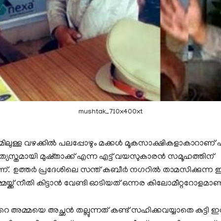
mushtak_710x400xt
മിലുള്ള വഴക്കിൽ പലപ്പോഴും മക്കൾ മൂകസാക്ഷികളാകാറാണ് 
ത്യസ്തമായി മുഷ്താക്ക് എന്ന എട്ട് വയസുകാരൻ സമൂഹത്തിന്
 ഉത്തര്‍ പ്രദേശിലെ സന്ത് കബീര്‍ നഗറിൽ താമസിക്കുന്ന ഈ
്ക് നീതി കിട്ടാൻ വേണ്ടി ഓടിയത് ഒന്നര കിലോമീറ്ററോളമാണ
റെ അമ്മയെ അച്ഛൻ തല്ലുന്നത് കണ്ട് സഹിക്കവയ്യാതെ കുട്ടി