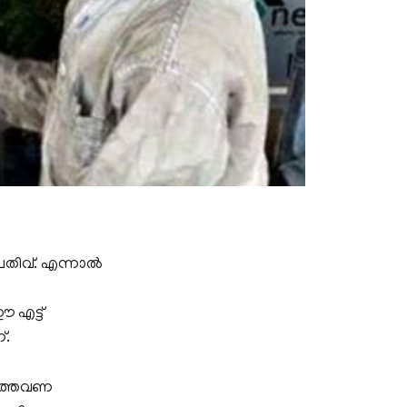
പതിവ്. എന്നാൽ
 എട്ട്
്.
 ഇത്തവണ