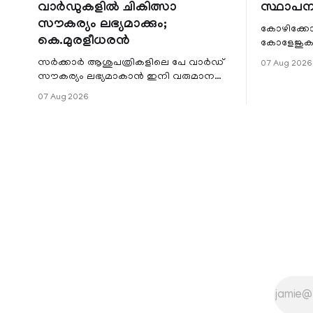
വാർഡുകളിൽ ചികിത്സാ
സ്ഥാപന
സൗകര്യം ലഭ്യമാക്കും;
കോഴിക്കോ
കെ.മുരളീധരൻ
കോളേജുകൾ
സ്ഥാപനങ്
സർക്കാർ ആശുപത്രികളിലെ പേ വാർഡ്
07 Aug 2026
ജില്ലയില
സൗകര്യം ലഭ്യമാകാൻ ഇനി വരുമാന
മേഖലകളിലു
പരിധിയുടെ മാനദണ്ഡമാക്കില്ല.
07 Aug 2026
വരുമാനം പരിഗണിക്കാതെ എല്ലാ
രോഗികൾക്കും പേ വാർഡു