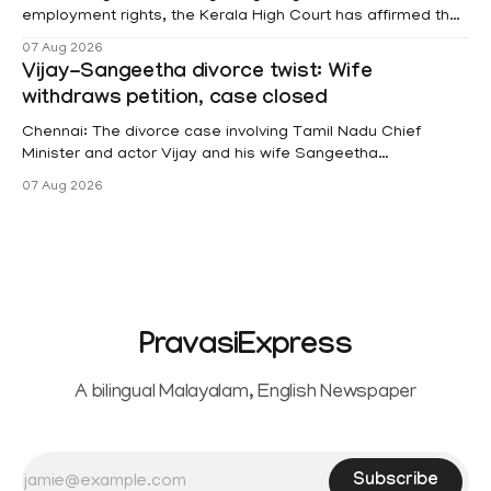
employment rights, the Kerala High Court has affirmed that
female contractual staff employed in government-funded
07 Aug 2026
projects are eligible for paid medical leave following
Vijay-Sangeetha divorce twist: Wife
hysterectomy surgery under the Kerala Service Rules
withdraws petition, case closed
(KSR). The court noted that since essential benefits like
maternity
Chennai: The divorce case involving Tamil Nadu Chief
Minister and actor Vijay and his wife Sangeetha
Sowrnalingam has taken a new turn after Sangeetha
07 Aug 2026
Sowrnalingam has taken a new turn after Sangeetha
reportedly withdrew the divorce petition she had filed
seeking separation from Vijay. Following the withdrawal of
the petition,
PravasiExpress
A bilingual Malayalam, English Newspaper
Subscribe