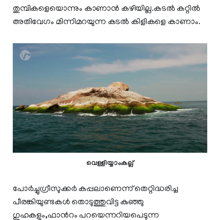
തുമ്പികളെയൊന്നും കാണാൻ കഴിയില്ല.കടൽ കറ്റിൽ
അതിവേഗം മിന്നിമറയുന്ന കടൽ കിളികളെ കാണാം.
വെള്ളിയ്യാംകല്ല്
പോർച്ചുഗ്രീസുക്കർ കപ്പലാണെന്ന് തെറ്റിദ്ധരിച്ച
പീരങ്കിയുണ്ടകൾ തൊടുത്തുവിട്ട കുഞ്ഞു
ഗുഹകളും,ഫാന്‍റം പറയെന്നറിയപെടുന്ന