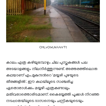
CHLvOIxUkAAnrTt
കാലം എത്ര കഴിയുമ്പോഴും ചില പുസ്തകങ്ങൾ പല
അടയാളങ്ങളും നിലനിർത്തുന്നുണ്ട്. അത്തരത്തിലൊരു
കഥയാണ് എം.മുകുന്ദന്‍റെ 'മയ്യഴി പുഴയുടെ
തീരങ്ങളിൽ'. ഈ കഥയിലൂടെ സഞ്ചരിച്ച
ഏതൊരാൾക്കും മയ്യഴി എത്രകണ്ടാലും
മതിവരാത്തൊരിടമാണ്. കൈയ്യേത്തി പൂക്കൾ നിറഞ്ഞ
നടപ്പാതയിലൂടെ ദാസനെയും ചന്ദ്രികയുടെയും