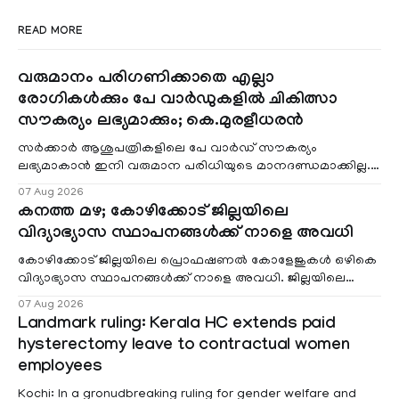
READ MORE
വരുമാനം പരിഗണിക്കാതെ എല്ലാ
രോഗികൾക്കും പേ വാർഡുകളിൽ ചികിത്സാ
സൗകര്യം ലഭ്യമാക്കും; കെ.മുരളീധരൻ
സർക്കാർ ആശുപത്രികളിലെ പേ വാർഡ് സൗകര്യം
ലഭ്യമാകാൻ ഇനി വരുമാന പരിധിയുടെ മാനദണ്ഡമാക്കില്ല.
വരുമാനം പരിഗണിക്കാതെ എല്ലാ രോഗികൾക്കും പേ വാർഡു
07 Aug 2026
കനത്ത മഴ; കോഴിക്കോട് ജില്ലയിലെ
വിദ്യാഭ്യാസ സ്ഥാപനങ്ങൾക്ക് നാളെ അവധി
കോഴിക്കോട് ജില്ലയിലെ പ്രൊഫഷണൽ കോളേജുകൾ ഒഴികെ
വിദ്യാഭ്യാസ സ്ഥാപനങ്ങൾക്ക് നാളെ അവധി. ജില്ലയിലെ
മലയോര- തീരദേശ മേഖലകളിലും മറ്റും ശക്തമായ മഴയു
07 Aug 2026
Landmark ruling: Kerala HC extends paid
hysterectomy leave to contractual women
employees
Kochi: In a gronudbreaking ruling for gender welfare and