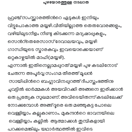
പുഴയോരത്തുള്ള നടപ്പാത
ഫ്രഞ്ച് സംസ്ക്കാരത്തിന്‍റെ ഏടുകൾ ഇനിയും
വിട്ടുപോകാത്ത മയ്യഴി.വീതിയില്ലാത്ത തെരുവോരങ്ങളും,
വഴിയിലുടനീളം നീണ്ടു കിടക്കുന്ന മദ്യഷാപ്പുകളും,
സെന്‍റ്തെരേസാസ് ദേവാലയവും, മയ്യഴി
ഗാന്ധിയുടെ സ്മാരകവും ഇവയൊക്കെയാണ്
ഒറ്റകാഴ്ചയിൽ മാഹി(മയ്യഴി).
എന്നാൽ ഇതിനെല്ലാമപ്പുറത് മയ്യഴി പുഴ കടലിനോട്
ചേരുന്ന അപൂർവ്വ സംഗമ തീരത്ത് മൂപ്പൻ
സായിപ്പിന്‍റെ ബംഗ്ലാവിനപ്പുറത്ത് ദീപസ്തംഭത്തിനു
ചുവട്ടിൽ ഓർമ്മകൾ അയവിറക്കി അങ്ങനെ ഇരിക്കാൻ
ഒരു പ്രത്യേക സുഖമാണ്. അവിടെയിരുന്ന് കടലിലേക്ക്
നോക്കുമ്പോൾ അങ്ങ് ദൂരെ ഒരു മഞ്ഞുകട്ട പോലെ
വെള്ളിയ്യാം കല്ലുകാണാം. മുകുന്ദന്‍റെ ഭാവനയിലെ
വെള്ളിയ്യാം കല്ലിൽ ആത്മാക്കൾ തുമ്പികളായി
പറക്കുമെങ്കിലും യഥാർത്ഥത്തിൽ ഇവിടെ