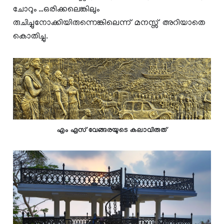
ചോറും …ഒരിക്കലെങ്കിലും
രുചിച്ചുനോക്കിയിരുന്നെങ്കിലെന്ന് മനസ്സ് അറിയാതെ
കൊതിച്ചു.
എം എസ് വേങ്ങരയുടെ കലാവിരുത്