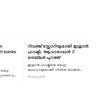
to
റിവഞ്ച് സ്റ്റോറിയുമായി ഇമ്രാൻ
it banks
ഹാഷ്മി; 'ആവാരാപ്പൻ 2'
ട്രെയ്‌ലർ പുറത്ത്
ഇമ്രാൻ ഹാഷ്മിയെ കേന്ദ്ര
കഥാപാത്രമാക്കി നിതിൻ കാക്കർ
ursday
ഒരുക്കുന്ന ഏറ്റവും പുതിയ ചിത്രമാണ്
Payment and
06 Aug 2026
'ആവാരാപ്പൻ 2'. ഐഎംഡിബി പട്ടിക
7 that
 permit
ders to
rough
PI) and
ment