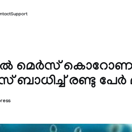
ntact
Support
ിൽ മെർസ് കൊറോ
ബാധിച്ച് രണ്ടു പേർ മര
press