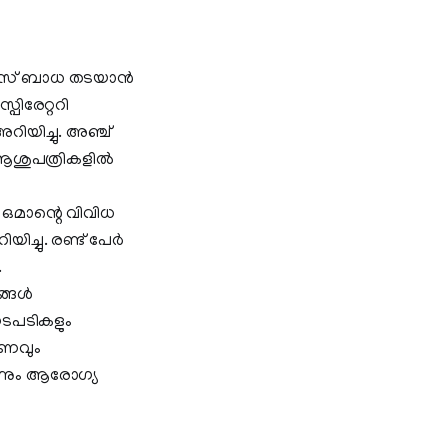
വൈറസ് ബാധ തടയാൻ
പിരേറ്ററി
ിയിച്ചു. അഞ്ച്
ആശുപത്രികളിൽ
 ഒമാന്റെ വിവിധ
ിച്ചു. രണ്ട് പേർ
.
ങ്ങൾ
ടപടികളും
ഷണവും
്നും ആരോഗ്യ