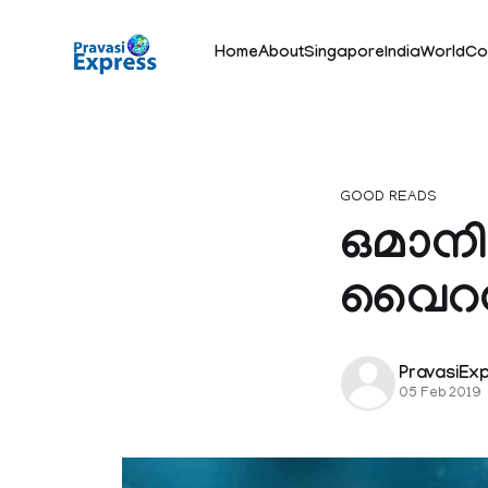
Home
About
Singapore
India
World
Co
GOOD READS
ഒമാന
വൈറസ് 
PravasiEx
05 Feb 2019