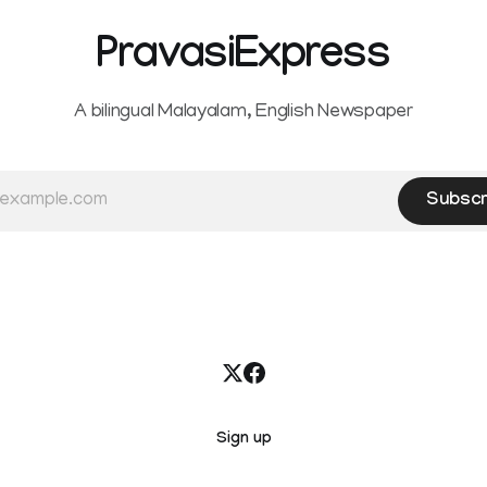
 red alert on
modes. The amendment pa
PravasiExpress
A bilingual Malayalam, English Newspaper
Subscr
Sign up