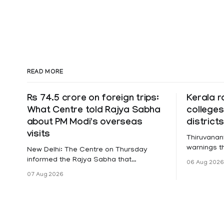
READ MORE
Rs 74.5 crore on foreign trips:
Kerala r
What Centre told Rajya Sabha
colleges
about PM Modi's overseas
district
visits
Thiruvanan
warnings tha
New Delhi: The Centre on Thursday
a holiday 
informed the Rajya Sabha that
06 Aug 2026
Friday for 
expenditure on Prime Minister Narendra
07 Aug 2026
Pathanamth
Modi's foreign visits has crossed ₹74.5
Wayanad an
crore in 2026 so far. The information
Meanwhile,
was provided by Minister of State for
on Thursda
External Affairs Pabitra Margherita in a
Pathanamtit
written reply to questions raised