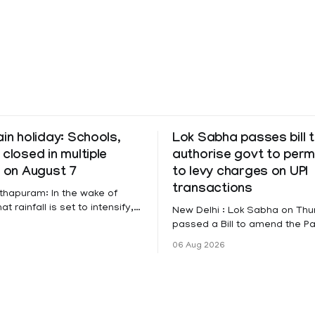
ain holiday: Schools,
Lok Sabha passes bill 
 closed in multiple
authorise govt to perm
s on August 7
to levy charges on UPI
transactions
thapuram: In the wake of
t rainfall is set to intensify,
New Delhi : Lok Sabha on Th
has been declared on
passed a Bill to amend the 
educational institutions across
Settlement Systems Act, 200
06 Aug 2026
itta, Alappuzha, Kottayam,
authorises the government to
d Kasaragod districts.
banks and other service provi
 a red alert remains in place
levy charges on payments th
y for Kottayam,
unified payments interface (U
ta and Idukki districts.
other notified electronic pay