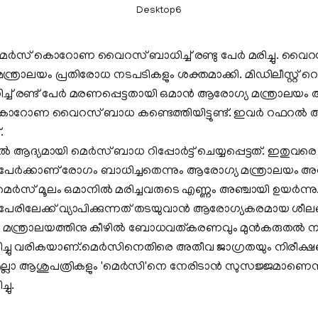
Desktop6
നിൽ മെർസ് കൊറോണ വൈറസ് ബാധിച്ച് രണ്ടു പേർ മരിച്ചു. 
്രാലയം പ്രതിരോധ നടപടികളും ശക്തമാക്കി. മിഡിലീസ്റ്റ് റെസ്
ച് രണ്ട് പേർ മരണപ്പെട്ടതായി ഒമാൻ ആരോഗ്യ മന്ത്രാലയം അറ
ാറോണ വൈറസ് ബാധ കണ്ടെത്തിയിട്ടുണ്ട്. ഇവർ റഫറൽ 
.
ആദ്യമായി മെർസ് ബാധ റിപ്പോർട്ട് ചെയ്യപ്പെട്ടത്. ഇതുവരെ
പേർക്കാണ് രോഗം ബാധിച്ചതെന്നും ആരോഗ്യ മന്ത്രാലയം അറിയ
 മെർസ് മൂലം ഒമാനിൽ മരിച്ചവരുടെ എണ്ണം അഞ്ചായി ഉയർന്നു
േരിലേക്ക് വ്യാപിക്കുന്നത് തടയുവാൻ ആരോഗ്യകരമായ ശീല
തിനു മന്ത്രാലയത്തിനു കീഴിൽ ബോധവത്കരണവും മുൻകരുതൽ ന
മിച്ചു വരികയാണ്.മെർസിനെതിരെ അതീവ ജാഗ്രതയും നിരീക്
്. എല്ലാ ആശുപത്രികളും 'മെർസി'നെ നേരിടാൻ സുസജ്ജമാണെന
ചു.