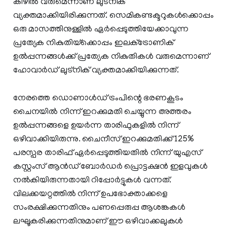
കീഴിൽ വരുമെന്നാണ് ലുട്നിക്
വ്യക്തമാക്കിയിരിക്കുന്നത്. സെമികണ്ടക്ടറുകൾക്കൊപ്പം
ഒരു മാസത്തിനുള്ളിൽ ഏർപ്പെടുത്തിയേക്കാവുന്ന
പ്രത്യേക നികുതിയ്‌ക്കൊപ്പം ഇലക്‌ട്രോണിക്‌
ഉൽപ്പന്നങ്ങൾക്ക് പ്രത്യേക നികുതികൾ വരുമെന്നാണ്
ഹോവാർഡ് ലുട്‌നിക് വ്യക്തമാക്കിയിക്കുന്നത്.
നേരത്തെ ഡൊണാൾഡ് ട്രംപിന്റെ ഭരണകൂടം
ചൈനയിൽ നിന്ന് ഇറക്കുമതി ചെയ്യുന്ന അത്തരം
ഉൽപ്പന്നങ്ങളെ ഉയർന്ന താരിഫുകളിൽ നിന്ന്
ഒഴിവാക്കിയിരുന്നു. ചൈനീസ് ഇറക്കുമതിക്ക് 125%
പരസ്പര താരിഫ് ഏർപ്പെടുത്തിയതിൽ നിന്ന് യുഎസ്
കസ്റ്റംസ് ആൻഡ് ബോർഡർ പ്രൊട്ടക്ഷൻ ഇളവുകൾ
നൽകിയിരുന്നതായി റിപ്പോർട്ടുകൾ വന്നത്.
വിലക്കയറ്റത്തിൽ നിന്ന് ഉപഭോക്താക്കളെ
സംരക്ഷിക്കുന്നതിനും പണപ്പെരുപ്പ ആശങ്കകൾ
ലഘൂകരിക്കുന്നതിനുമാണ് ഈ ഒഴിവാക്കലുകൾ