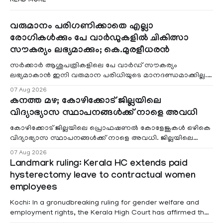
READ MORE
വരുമാനം പരിഗണിക്കാതെ എല്ലാ
രോഗികൾക്കും പേ വാർഡുകളിൽ ചികിത്സാ
സൗകര്യം ലഭ്യമാക്കും; കെ.മുരളീധരൻ
സർക്കാർ ആശുപത്രികളിലെ പേ വാർഡ് സൗകര്യം
ലഭ്യമാകാൻ ഇനി വരുമാന പരിധിയുടെ മാനദണ്ഡമാക്കില്ല.
വരുമാനം പരിഗണിക്കാതെ എല്ലാ രോഗികൾക്കും പേ വാർഡു
07 Aug 2026
കനത്ത മഴ; കോഴിക്കോട് ജില്ലയിലെ
വിദ്യാഭ്യാസ സ്ഥാപനങ്ങൾക്ക് നാളെ അവധി
കോഴിക്കോട് ജില്ലയിലെ പ്രൊഫഷണൽ കോളേജുകൾ ഒഴികെ
വിദ്യാഭ്യാസ സ്ഥാപനങ്ങൾക്ക് നാളെ അവധി. ജില്ലയിലെ
മലയോര- തീരദേശ മേഖലകളിലും മറ്റും ശക്തമായ മഴയു
07 Aug 2026
Landmark ruling: Kerala HC extends paid
hysterectomy leave to contractual women
employees
Kochi: In a gronudbreaking ruling for gender welfare and
employment rights, the Kerala High Court has affirmed that