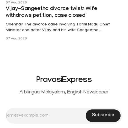
female contractual staff employed in government-funded
07 Aug 2026
projects are eligible for paid medical leave following
Vijay-Sangeetha divorce twist: Wife
hysterectomy surgery under the Kerala Service Rules
withdraws petition, case closed
(KSR). The court noted that since essential benefits like
maternity
Chennai: The divorce case involving Tamil Nadu Chief
Minister and actor Vijay and his wife Sangeetha
Sowrnalingam has taken a new turn after Sangeetha
07 Aug 2026
Sowrnalingam has taken a new turn after Sangeetha
reportedly withdrew the divorce petition she had filed
seeking separation from Vijay. Following the withdrawal of
the petition,
PravasiExpress
A bilingual Malayalam, English Newspaper
Subscribe