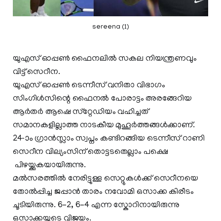
sereena (1)
യുഎസ് ഓപ്പണ്‍ ഫൈനലില്‍ സകല നിയന്ത്രണവും
വിട്ട് സെറീന.
യുഎസ് ഓപ്പണ്‍ ടെന്നീസ് വനിതാ വിഭാഗം
സിംഗിള്‍സിന്റെ ഫൈനല്‍ പോരാട്ടം അരങ്ങേറിയ
ആര്‍തര്‍ ആഷെ സ്‌റ്റേഡിയം വഹിച്ചത്
സമാനകളില്ലാത്ത നാടകീയ മുഹൂര്‍ത്തങ്ങള്‍ക്കാണ്.
24-ാം ഗ്രാന്‍സ്ലാം സ്വപ്നം കണ്ടിറങ്ങിയ ടെന്നീസ് റാണി
സെറീന വില്യംസിന് തൊട്ടടതെല്ലാം പക്ഷെ
പിഴയ്ക്കുകയായിരുന്നു.
മൽസരത്തിൽ നേരിട്ടുള്ള സെറ്റുകൾക്ക് സെറീനയെ
തോൽപ്പിച്ച ജപ്പാൻ താരം നവോമി ഒസാക്ക കിരീടം
ചൂടിയിരുന്നു. 6–2, 6–4 എന്ന സ്കോറിനായിരുന്നു
ഒസാക്കയുടെ വിജയം.