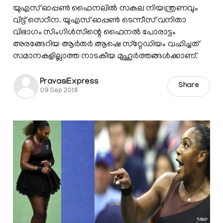
യുഎസ് ഓപ്പണ്‍ ഫൈനലില്‍ സകല നിയന്ത്രണവും
വിട്ട് സെറീന. യുഎസ് ഓപ്പണ്‍ ടെന്നീസ് വനിതാ
വിഭാഗം സിംഗിള്‍സിന്റെ ഫൈനല്‍ പോരാട്ടം
അരങ്ങേറിയ ആര്‍തര്‍ ആഷെ സ്‌റ്റേഡിയം വഹിച്ചത്
സമാനകളില്ലാത്ത നാടകീയ മുഹൂര്‍ത്തങ്ങള്‍ക്കാണ്.
PravasiExpress
Share
09 Sep 2018