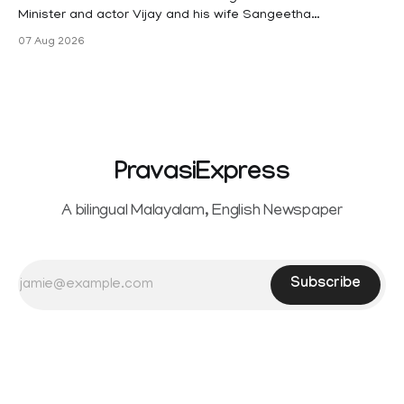
Minister and actor Vijay and his wife Sangeetha
Sowrnalingam has taken a new turn after Sangeetha
07 Aug 2026
Sowrnalingam has taken a new turn after Sangeetha
reportedly withdrew the divorce petition she had filed
seeking separation from Vijay. Following the withdrawal of
the petition,
PravasiExpress
A bilingual Malayalam, English Newspaper
Subscribe