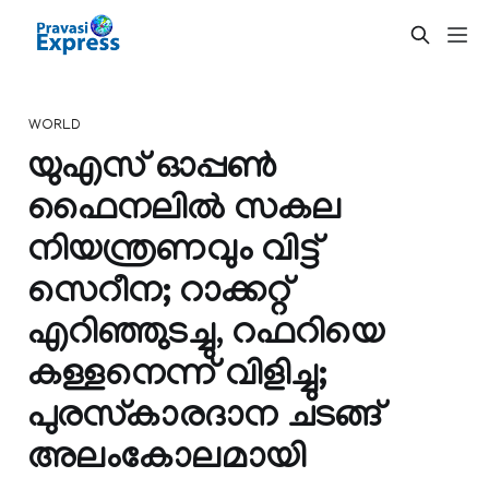
WORLD
യുഎസ് ഓപ്പണ്‍
ഫൈനലില്‍ സകല
നിയന്ത്രണവും വിട്ട്
സെറീന; റാക്കറ്റ്
എറിഞ്ഞുടച്ചു, റഫറിയെ
കള്ളനെന്ന് വിളിച്ചു;
പുരസ്‌കാരദാന ചടങ്ങ്
അലംകോലമായി