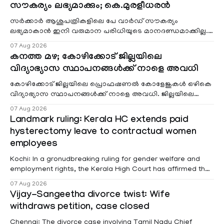
സൗകര്യം ലഭ്യമാക്കും; കെ.മുരളീധരൻ
സർക്കാർ ആശുപത്രികളിലെ പേ വാർഡ് സൗകര്യം
ലഭ്യമാകാൻ ഇനി വരുമാന പരിധിയുടെ മാനദണ്ഡമാക്കില്ല.
വരുമാനം പരിഗണിക്കാതെ എല്ലാ രോഗികൾക്കും പേ വാർഡു
07 Aug 2026
കനത്ത മഴ; കോഴിക്കോട് ജില്ലയിലെ
വിദ്യാഭ്യാസ സ്ഥാപനങ്ങൾക്ക് നാളെ അവധി
കോഴിക്കോട് ജില്ലയിലെ പ്രൊഫഷണൽ കോളേജുകൾ ഒഴികെ
വിദ്യാഭ്യാസ സ്ഥാപനങ്ങൾക്ക് നാളെ അവധി. ജില്ലയിലെ
മലയോര- തീരദേശ മേഖലകളിലും മറ്റും ശക്തമായ മഴയു
07 Aug 2026
Landmark ruling: Kerala HC extends paid
hysterectomy leave to contractual women
employees
Kochi: In a gronudbreaking ruling for gender welfare and
employment rights, the Kerala High Court has affirmed that
female contractual staff employed in government-funded
07 Aug 2026
projects are eligible for paid medical leave following
Vijay-Sangeetha divorce twist: Wife
hysterectomy surgery under the Kerala Service Rules
withdraws petition, case closed
(KSR). The court noted that since essential benefits like
maternity
Chennai: The divorce case involving Tamil Nadu Chief