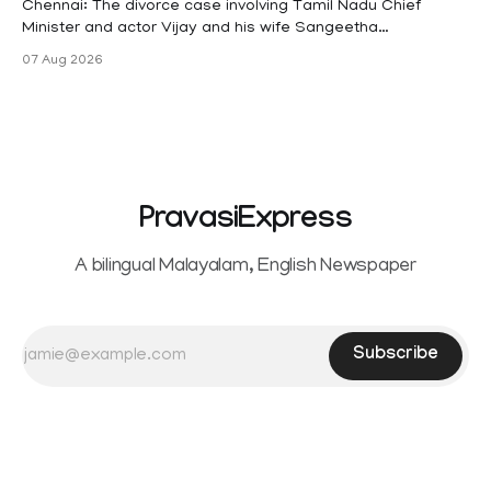
Chennai: The divorce case involving Tamil Nadu Chief
Minister and actor Vijay and his wife Sangeetha
Sowrnalingam has taken a new turn after Sangeetha
07 Aug 2026
Sowrnalingam has taken a new turn after Sangeetha
reportedly withdrew the divorce petition she had filed
seeking separation from Vijay. Following the withdrawal of
the petition,
PravasiExpress
A bilingual Malayalam, English Newspaper
Subscribe