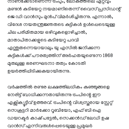
നാണക്കേടാണെന്ന് ട്രംപും, ലോകത്തിലെ ഏറ്റവും
മണ്ടൻ കുടിയേറ്റ നയമാണിതെന്ന് വൈസ് പ്രസിഡന്റ്
ജെ ഡി വാൻസും മുൻപ് വിമർശിച്ചിരുന്നു. എന്നാൽ,
വിദേശ നയതന്ത്രജ്ഞരുടെ കുട്ടികൾ ഉൾപ്പെടെയുള്ള
ചില പരിമിതമായ ഒഴിവുകളൊഴിച്ചാൽ,
മാതാപിതാക്കളുടെ കുടിയേറ്റ പദവി
എന്തുതന്നെയായാലും യു എസിൽ ജനിക്കുന്ന
കുട്ടികൾക്ക് പൗരത്വത്തിന് അർഹതയുണ്ടെന്ന 1868
മുതലുള്ള ഭരണഘടനാ തത്വം കോടതി
ഉയർത്തിപ്പിടിക്കുകയായിരുന്നു.
വർഷത്തിൽ രണ്ടര ലക്ഷത്തിലധികം കുഞ്ഞുങ്ങളെ
നേരിട്ട് ബാധിക്കുന്നതായിരുന്നു ട്രംപിന്റെ ഈ
എക്സിക്യൂട്ടീവ് ഉത്തരവ്. ട്രംപിന്റെ വിശ്വസ്തരായ സ്റ്റേറ്റ്
സെക്രട്ടറി മാർക്കോ റൂബിയോ, എഫ് ബി ഐ
ഡയറക്ടർ കാഷ് പട്ടേൽ, സെക്കൻഡ് ലേഡി ഉഷ
വാൻസ് എന്നിവരുൾപ്പെടെയുള്ള പ്രമുഖർ