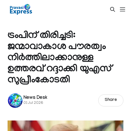
ട്രംപിന് തിരിച്ചടി:
ജന്മാവാകാശ പൗരത്വം
നിർത്തിലാക്കാനുള്ള
ഉത്തരവ് റദ്ദാക്കി യുഎസ്
സുപ്രീംകോടതി
News Desk
Share
01 Jul 2026