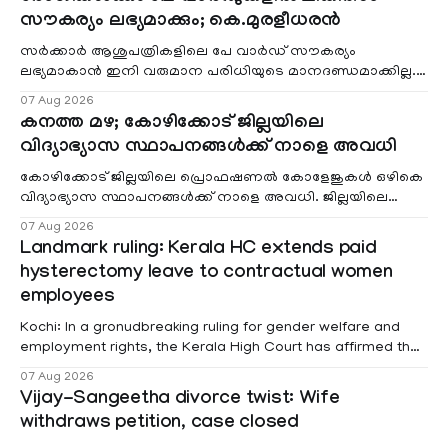
സൗകര്യം ലഭ്യമാക്കും; കെ.മുരളീധരൻ
സർക്കാർ ആശുപത്രികളിലെ പേ വാർഡ് സൗകര്യം
ലഭ്യമാകാൻ ഇനി വരുമാന പരിധിയുടെ മാനദണ്ഡമാക്കില്ല.
വരുമാനം പരിഗണിക്കാതെ എല്ലാ രോഗികൾക്കും പേ വാർഡു
07 Aug 2026
കനത്ത മഴ; കോഴിക്കോട് ജില്ലയിലെ
വിദ്യാഭ്യാസ സ്ഥാപനങ്ങൾക്ക് നാളെ അവധി
കോഴിക്കോട് ജില്ലയിലെ പ്രൊഫഷണൽ കോളേജുകൾ ഒഴികെ
വിദ്യാഭ്യാസ സ്ഥാപനങ്ങൾക്ക് നാളെ അവധി. ജില്ലയിലെ
മലയോര- തീരദേശ മേഖലകളിലും മറ്റും ശക്തമായ മഴയു
07 Aug 2026
Landmark ruling: Kerala HC extends paid
hysterectomy leave to contractual women
employees
Kochi: In a gronudbreaking ruling for gender welfare and
employment rights, the Kerala High Court has affirmed that
female contractual staff employed in government-funded
07 Aug 2026
projects are eligible for paid medical leave following
Vijay-Sangeetha divorce twist: Wife
hysterectomy surgery under the Kerala Service Rules
withdraws petition, case closed
(KSR). The court noted that since essential benefits like
maternity