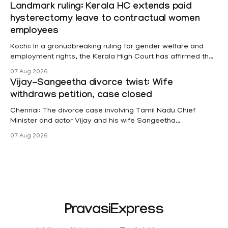
Landmark ruling: Kerala HC extends paid
hysterectomy leave to contractual women
employees
Kochi: In a gronudbreaking ruling for gender welfare and
employment rights, the Kerala High Court has affirmed that
female contractual staff employed in government-funded
07 Aug 2026
projects are eligible for paid medical leave following
Vijay-Sangeetha divorce twist: Wife
hysterectomy surgery under the Kerala Service Rules
withdraws petition, case closed
(KSR). The court noted that since essential benefits like
maternity
Chennai: The divorce case involving Tamil Nadu Chief
Minister and actor Vijay and his wife Sangeetha
Sowrnalingam has taken a new turn after Sangeetha
07 Aug 2026
Sowrnalingam has taken a new turn after Sangeetha
reportedly withdrew the divorce petition she had filed
seeking separation from Vijay. Following the withdrawal of
the petition,
PravasiExpress