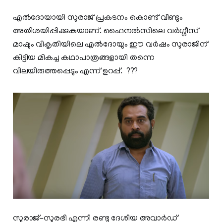
എൽദോയായി സുരാജ് പ്രകടനം കൊണ്ട് വീണ്ടും
അതിശയിപ്പിക്കുകയാണ്. ഫൈനൽസിലെ വർഗ്ഗീസ്
മാഷും വികൃതിയിലെ എൽദോയും ഈ വർഷം സുരാജിന്
കിട്ടിയ മികച്ച കഥാപാത്രങ്ങളായി തന്നെ
വിലയിരുത്തപ്പെടും എന്ന് ഉറപ്പ്. ???
സുരാജ്-സുരഭി എന്നീ രണ്ടു ദേശീയ അവാർഡ്