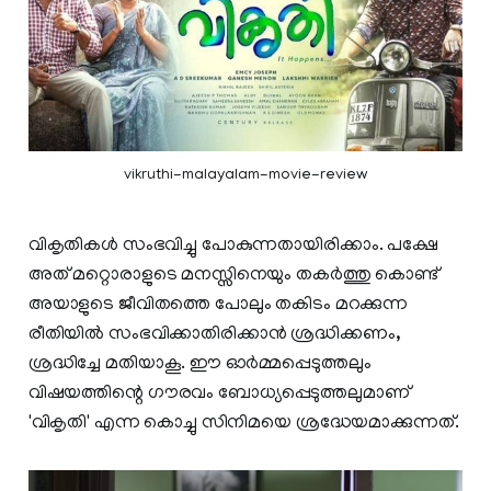
vikruthi-malayalam-movie-review
വികൃതികൾ സംഭവിച്ചു പോകുന്നതായിരിക്കാം. പക്ഷേ
അത് മറ്റൊരാളുടെ മനസ്സിനെയും തകർത്തു കൊണ്ട്
അയാളുടെ ജീവിതത്തെ പോലും തകിടം മറക്കുന്ന
രീതിയിൽ സംഭവിക്കാതിരിക്കാൻ ശ്രദ്ധിക്കണം,
ശ്രദ്ധിച്ചേ മതിയാകൂ. ഈ ഓർമ്മപ്പെടുത്തലും
വിഷയത്തിന്റെ ഗൗരവം ബോധ്യപ്പെടുത്തലുമാണ്
'വികൃതി' എന്ന കൊച്ചു സിനിമയെ ശ്രദ്ധേയമാക്കുന്നത്.