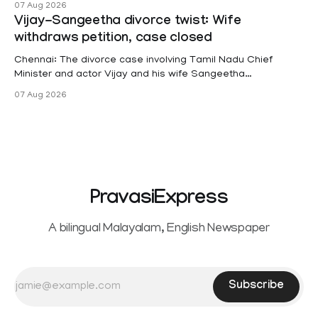
07 Aug 2026
projects are eligible for paid medical leave following
Vijay-Sangeetha divorce twist: Wife
hysterectomy surgery under the Kerala Service Rules
withdraws petition, case closed
(KSR). The court noted that since essential benefits like
maternity
Chennai: The divorce case involving Tamil Nadu Chief
Minister and actor Vijay and his wife Sangeetha
Sowrnalingam has taken a new turn after Sangeetha
07 Aug 2026
Sowrnalingam has taken a new turn after Sangeetha
reportedly withdrew the divorce petition she had filed
seeking separation from Vijay. Following the withdrawal of
the petition,
PravasiExpress
A bilingual Malayalam, English Newspaper
Subscribe