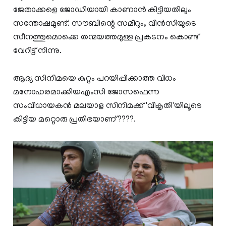
ജേതാക്കളെ ജോഡിയായി കാണാൻ കിട്ടിയതിലും
സന്തോഷമുണ്ട്. സൗബിന്റെ സമീറും, വിൻസിയുടെ
സീനത്തുമൊക്കെ തന്മയത്തമുള്ള പ്രകടനം കൊണ്ട്
വേറിട്ട് നിന്നു.
ആദ്യ സിനിമയെ കുറ്റം പറയിപ്പിക്കാത്ത വിധം
മനോഹരമാക്കിയഎംസി ജോസഫെന്ന
സംവിധായകൻ മലയാള സിനിമക്ക് 'വികൃതി'യിലൂടെ
കിട്ടിയ മറ്റൊരു പ്രതിഭയാണ് ????.