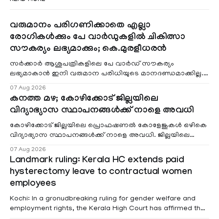
വരുമാനം പരിഗണിക്കാതെ എല്ലാ
രോഗികൾക്കും പേ വാർഡുകളിൽ ചികിത്സാ
സൗകര്യം ലഭ്യമാക്കും; കെ.മുരളീധരൻ
സർക്കാർ ആശുപത്രികളിലെ പേ വാർഡ് സൗകര്യം
ലഭ്യമാകാൻ ഇനി വരുമാന പരിധിയുടെ മാനദണ്ഡമാക്കില്ല.
വരുമാനം പരിഗണിക്കാതെ എല്ലാ രോഗികൾക്കും പേ വാർഡു
07 Aug 2026
കനത്ത മഴ; കോഴിക്കോട് ജില്ലയിലെ
വിദ്യാഭ്യാസ സ്ഥാപനങ്ങൾക്ക് നാളെ അവധി
കോഴിക്കോട് ജില്ലയിലെ പ്രൊഫഷണൽ കോളേജുകൾ ഒഴികെ
വിദ്യാഭ്യാസ സ്ഥാപനങ്ങൾക്ക് നാളെ അവധി. ജില്ലയിലെ
മലയോര- തീരദേശ മേഖലകളിലും മറ്റും ശക്തമായ മഴയു
07 Aug 2026
Landmark ruling: Kerala HC extends paid
hysterectomy leave to contractual women
employees
Kochi: In a gronudbreaking ruling for gender welfare and
employment rights, the Kerala High Court has affirmed that
female contractual staff employed in government-funded