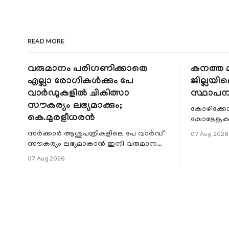
READ MORE
വരുമാനം പരിഗണിക്കാതെ
കനത്ത മ
എല്ലാ രോഗികൾക്കും പേ
ജില്ലയില
വാർഡുകളിൽ ചികിത്സാ
സ്ഥാപന
സൗകര്യം ലഭ്യമാക്കും;
കോഴിക്കോ
കെ.മുരളീധരൻ
കോളേജുകൾ
സ്ഥാപനങ്
സർക്കാർ ആശുപത്രികളിലെ പേ വാർഡ്
07 Aug 2026
ജില്ലയില
സൗകര്യം ലഭ്യമാകാൻ ഇനി വരുമാന
മേഖലകളിലു
പരിധിയുടെ മാനദണ്ഡമാക്കില്ല.
07 Aug 2026
വരുമാനം പരിഗണിക്കാതെ എല്ലാ
രോഗികൾക്കും പേ വാർഡു