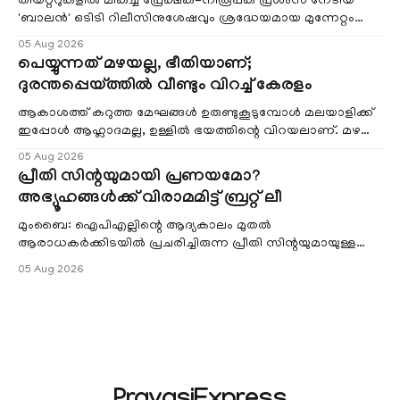
തിയറ്ററുകളിൽ മികച്ച പ്രേക്ഷക-നിരൂപക പ്രശംസ നേടിയ
'ബാലൻ' ഒടിടി റിലീസിനുശേഷവും ശ്രദ്ധേയമായ മുന്നേറ്റം
തുടരുന്നു. സീ5-ൽ
05 Aug 2026
പെയ്യുന്നത് മഴയല്ല, ഭീതിയാണ്;
ദുരന്തപ്പെയ്ത്തിൽ വീണ്ടും വിറച്ച് കേരളം
ആകാശത്ത് കറുത്ത മേഘങ്ങൾ ഉരുണ്ടുകൂടുമ്പോൾ മലയാളിക്ക്
ഇപ്പോൾ ആഹ്ലാദമല്ല, ഉള്ളിൽ ഭയത്തിന്റെ വിറയലാണ്. മഴ
ഒരുകാലത്ത് സമൃദ്ധിയുടെയും പ്
05 Aug 2026
പ്രീതി സിന്റയുമായി പ്രണയമോ?
അഭ്യൂഹങ്ങൾക്ക് വിരാമമിട്ട് ബ്രറ്റ് ലീ
മുംബൈ: ഐപിഎല്ലിന്റെ ആദ്യകാലം മുതൽ
ആരാധകർക്കിടയിൽ പ്രചരിച്ചിരുന്ന പ്രീതി സിന്റയുമായുള്ള
പ്രണയ അഭ്യൂഹങ്ങൾ തള്ളി മുൻ ഓസ്ട്രേലിയൻ പേ
05 Aug 2026