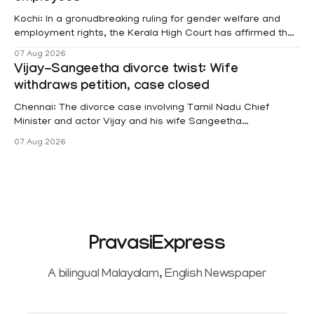
Kochi: In a gronudbreaking ruling for gender welfare and
employment rights, the Kerala High Court has affirmed that
female contractual staff employed in government-funded
07 Aug 2026
projects are eligible for paid medical leave following
Vijay-Sangeetha divorce twist: Wife
hysterectomy surgery under the Kerala Service Rules
withdraws petition, case closed
(KSR). The court noted that since essential benefits like
maternity
Chennai: The divorce case involving Tamil Nadu Chief
Minister and actor Vijay and his wife Sangeetha
Sowrnalingam has taken a new turn after Sangeetha
07 Aug 2026
Sowrnalingam has taken a new turn after Sangeetha
reportedly withdrew the divorce petition she had filed
seeking separation from Vijay. Following the withdrawal of
the petition,
PravasiExpress
A bilingual Malayalam, English Newspaper