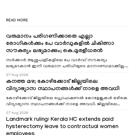
READ MORE
വരുമാനം പരിഗണിക്കാതെ എല്ലാ
രോഗികൾക്കും പേ വാർഡുകളിൽ ചികിത്സാ
സൗകര്യം ലഭ്യമാക്കും; കെ.മുരളീധരൻ
സർക്കാർ ആശുപത്രികളിലെ പേ വാർഡ് സൗകര്യം
ലഭ്യമാകാൻ ഇനി വരുമാന പരിധിയുടെ മാനദണ്ഡമാക്കില്ല.
വരുമാനം പരിഗണിക്കാതെ എല്ലാ രോഗികൾക്കും പേ വാർഡു
07 Aug 2026
കനത്ത മഴ; കോഴിക്കോട് ജില്ലയിലെ
വിദ്യാഭ്യാസ സ്ഥാപനങ്ങൾക്ക് നാളെ അവധി
കോഴിക്കോട് ജില്ലയിലെ പ്രൊഫഷണൽ കോളേജുകൾ ഒഴികെ
വിദ്യാഭ്യാസ സ്ഥാപനങ്ങൾക്ക് നാളെ അവധി. ജില്ലയിലെ
മലയോര- തീരദേശ മേഖലകളിലും മറ്റും ശക്തമായ മഴയു
07 Aug 2026
Landmark ruling: Kerala HC extends paid
hysterectomy leave to contractual women
employees