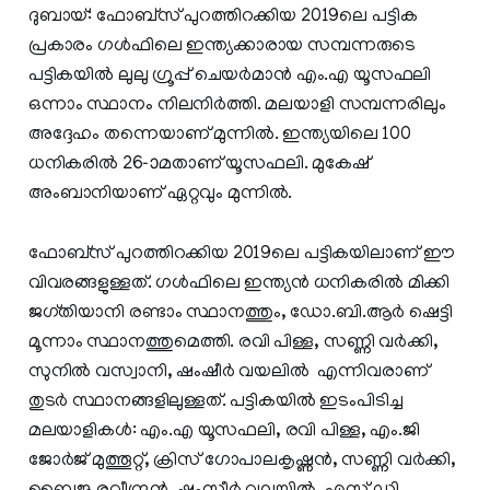
ദുബായ്: ഫോബ്‍സ് പുറത്തിറക്കിയ 2019ലെ പട്ടിക
പ്രകാരം ഗള്‍ഫിലെ ഇന്ത്യക്കാരായ സമ്പന്നരുടെ
പട്ടികയിൽ ലുലു ഗ്രൂപ്പ് ചെയർമാൻ എം.എ യൂസഫലി
ഒന്നാം സ്ഥാനം നിലനിർത്തി. മലയാളി സമ്പന്നരിലും
അദ്ദേഹം തന്നെയാണ് മുന്നിൽ. ഇന്ത്യയിലെ 100
ധനികരിൽ 26-ാമതാണ് യൂസഫലി. മുകേഷ്
അംബാനിയാണ് ഏറ്റവും മുന്നിൽ.
ഫോബ്‍സ് പുറത്തിറക്കിയ 2019ലെ പട്ടികയിലാണ് ഈ
വിവരങ്ങളുള്ളത്. ഗൾഫിലെ ഇന്ത്യൻ ധനികരിൽ മിക്കി
ജഗ്തിയാനി രണ്ടാം സ്ഥാനത്തും, ഡോ.ബി.ആർ ഷെട്ടി
മൂന്നാം സ്ഥാനത്തുമെത്തി. രവി പിള്ള, സണ്ണി വർക്കി,
സുനിൽ വസ്വാനി, ഷംഷീർ വയലിൽ എന്നിവരാണ്
തുടർ സ്ഥാനങ്ങളിലുള്ളത്. പട്ടികയില്‍ ഇടംപിടിച്ച
മലയാളികള്‍: എം.എ യൂസഫലി, രവി പിള്ള, എം.ജി
ജോര്‍ജ് മുത്തൂറ്റ്, ക്രിസ് ഗോപാലകൃഷ്ണന്‍, സണ്ണി വര്‍ക്കി,