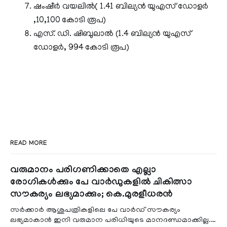
ഷംഷീര്‍ വയലിൽ( 1.41 ബില്യൻ യുഎസ് ഡോളർ
,10,100 കോടി രൂപ)
എസ്. ഡി. ഷിബുലാൽ (1.4 ബില്യൻ യുഎസ്
ഡോളർ, 994 കോടി രൂപ)
READ MORE
വരുമാനം പരിഗണിക്കാതെ എല്ലാ
രോഗികൾക്കും പേ വാർഡുകളിൽ ചികിത്സാ
സൗകര്യം ലഭ്യമാക്കും; കെ.മുരളീധരൻ
സർക്കാർ ആശുപത്രികളിലെ പേ വാർഡ് സൗകര്യം
ലഭ്യമാകാൻ ഇനി വരുമാന പരിധിയുടെ മാനദണ്ഡമാക്കില്ല.