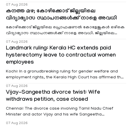
വരുമാനം പരിഗണിക്കാതെ എല്ലാ രോഗികൾക്കും പേ വാർഡു
07 Aug 2026
കനത്ത മഴ; കോഴിക്കോട് ജില്ലയിലെ
വിദ്യാഭ്യാസ സ്ഥാപനങ്ങൾക്ക് നാളെ അവധി
കോഴിക്കോട് ജില്ലയിലെ പ്രൊഫഷണൽ കോളേജുകൾ ഒഴികെ
വിദ്യാഭ്യാസ സ്ഥാപനങ്ങൾക്ക് നാളെ അവധി. ജില്ലയിലെ
മലയോര- തീരദേശ മേഖലകളിലും മറ്റും ശക്തമായ മഴയു
07 Aug 2026
Landmark ruling: Kerala HC extends paid
hysterectomy leave to contractual women
employees
Kochi: In a gronudbreaking ruling for gender welfare and
employment rights, the Kerala High Court has affirmed that
female contractual staff employed in government-funded
07 Aug 2026
projects are eligible for paid medical leave following
Vijay-Sangeetha divorce twist: Wife
hysterectomy surgery under the Kerala Service Rules
withdraws petition, case closed
(KSR). The court noted that since essential benefits like
maternity
Chennai: The divorce case involving Tamil Nadu Chief
Minister and actor Vijay and his wife Sangeetha
Sowrnalingam has taken a new turn after Sangeetha
07 Aug 2026
Sowrnalingam has taken a new turn after Sangeetha